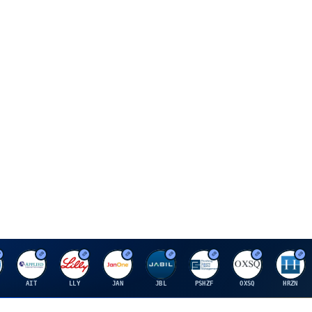
A
E
J
J
P
O
H
AIT
LLY
JAN
JBL
PSHZF
OXSQ
HRZN