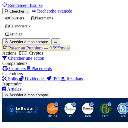
Rendement
Bourse
Recherche avancée
Chercher…
Courtiers
Placements
Calendriers
Articles
Accéder à mon compte
Passer au Premium —
9.99€/mois
Actions, ETF, Cryptos
Chercher une action
Comparateurs
Courtiers
Placements
Calendriers
Splits
Dividendes
IPO
Résultats
Apprendre
Articles
Accéder à mon compte
Le Radar
H
R
A
F
M
20 SIGNAUX
RMS.PA
RS
AGCO
FCFS
MCO