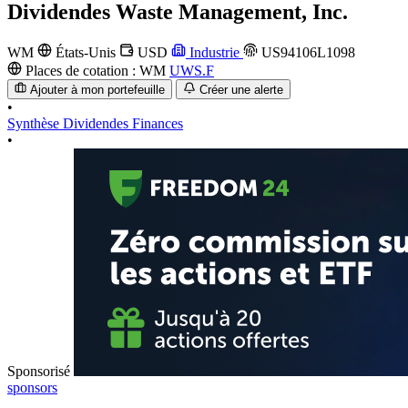
Dividendes
Waste Management, Inc.
WM
États-Unis
USD
Industrie
US94106L1098
Places de cotation :
WM
UWS.F
Ajouter à mon portefeuille
Créer une alerte
•
Synthèse
Dividendes
Finances
•
Sponsorisé
sponsors