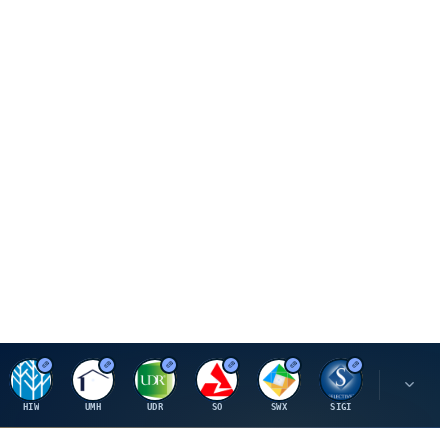
H
U
U
S
S
S
L
HIW
UMH
UDR
SO
SWX
SIGI
LNN