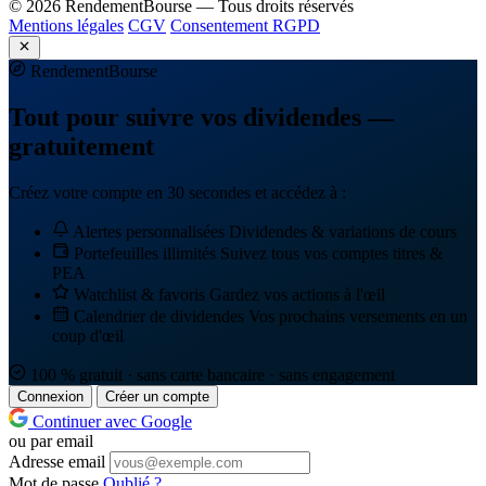
© 2026 RendementBourse — Tous droits réservés
Mentions légales
CGV
Consentement RGPD
Rendement
Bourse
Tout pour suivre vos dividendes —
gratuitement
Créez votre compte en 30 secondes et accédez à :
Alertes personnalisées
Dividendes & variations de cours
Portefeuilles illimités
Suivez tous vos comptes titres &
PEA
Watchlist & favoris
Gardez vos actions à l'œil
Calendrier de dividendes
Vos prochains versements en un
coup d'œil
100 % gratuit · sans carte bancaire · sans engagement
Connexion
Créer un compte
Continuer avec Google
ou par email
Adresse email
Mot de passe
Oublié ?