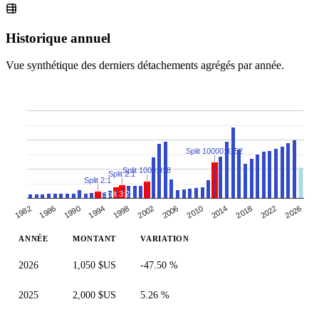
Historique annuel
Vue synthétique des derniers détachements agrégés par année.
Split 10000:8152
Split 1000:918
Split 2:1
Split 2:1
Split 3:2
1982
2010
1998
2026
1986
2014
2002
1990
2018
2006
1994
2022
ANNÉE
MONTANT
VARIATION
2026
1,050 $US
-47.50 %
2025
2,000 $US
5.26 %