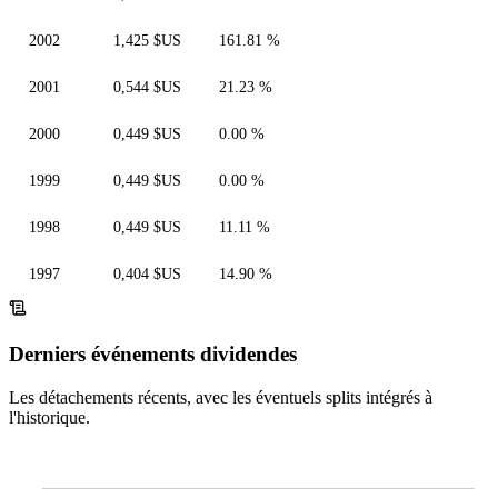
2002
1,425 $US
161.81 %
2001
0,544 $US
21.23 %
2000
0,449 $US
0.00 %
1999
0,449 $US
0.00 %
1998
0,449 $US
11.11 %
1997
0,404 $US
14.90 %
Derniers événements dividendes
Les détachements récents, avec les éventuels splits intégrés à
l'historique.