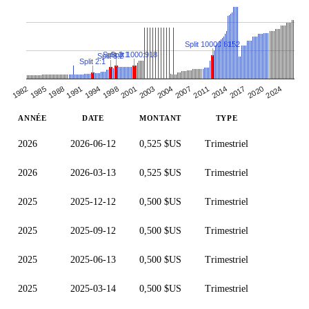
Split 10000:8152
Split 2:1
Split 1000:918
Split 3:2
Split 2:1
1985
1994
2003
2011
2020
1988
1998
2004
2014
2024
1982
1991
2001
2007
2017
ANNÉE
DATE
MONTANT
TYPE
2026
2026-06-12
0,525 $US
Trimestriel
2026
2026-03-13
0,525 $US
Trimestriel
2025
2025-12-12
0,500 $US
Trimestriel
2025
2025-09-12
0,500 $US
Trimestriel
2025
2025-06-13
0,500 $US
Trimestriel
2025
2025-03-14
0,500 $US
Trimestriel