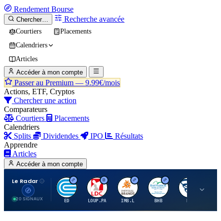
Rendement
Bourse
Recherche avancée
Chercher…
Courtiers
Placements
Calendriers
Articles
Accéder à mon compte
Passer au Premium —
9.99€/mois
Actions, ETF, Cryptos
Chercher une action
Comparateurs
Courtiers
Placements
Calendriers
Splits
Dividendes
IPO
Résultats
Apprendre
Articles
Accéder à mon compte
Le Radar
C
L
I
B
B
20 SIGNAUX
ED
LOUP.PA
IMB.L
BHB
BC
CN