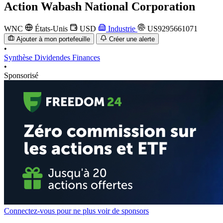
Action
Wabash National Corporation
WNC
États-Unis
USD
Industrie
US9295661071
Ajouter à mon portefeuille
Créer une alerte
•
Synthèse
Dividendes
Finances
•
Sponsorisé
Connectez-vous pour ne plus voir de sponsors