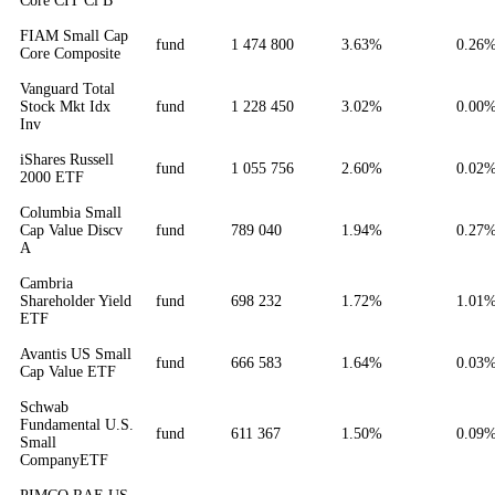
Core CIT Cl B
FIAM Small Cap
fund
1 474 800
3.63%
0.26
Core Composite
Vanguard Total
Stock Mkt Idx
fund
1 228 450
3.02%
0.00
Inv
iShares Russell
fund
1 055 756
2.60%
0.02
2000 ETF
Columbia Small
Cap Value Discv
fund
789 040
1.94%
0.27
A
Cambria
Shareholder Yield
fund
698 232
1.72%
1.01
ETF
Avantis US Small
fund
666 583
1.64%
0.03
Cap Value ETF
Schwab
Fundamental U.S.
fund
611 367
1.50%
0.09
Small
CompanyETF