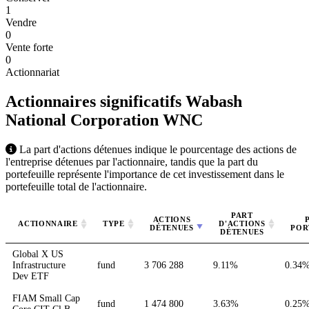
1
Vendre
0
Vente forte
0
Actionnariat
Actionnaires significatifs Wabash
National Corporation
WNC
La part d'actions détenues indique le pourcentage des actions de
l'entreprise détenues par l'actionnaire, tandis que la part du
portefeuille représente l'importance de cet investissement dans le
portefeuille total de l'actionnaire.
PART
ACTIONS
ACTIONNAIRE
TYPE
D'ACTIONS
DÉTENUES
POR
DÉTENUES
Global X US
Infrastructure
fund
3 706 288
9.11%
0.34
Dev ETF
FIAM Small Cap
fund
1 474 800
3.63%
0.25