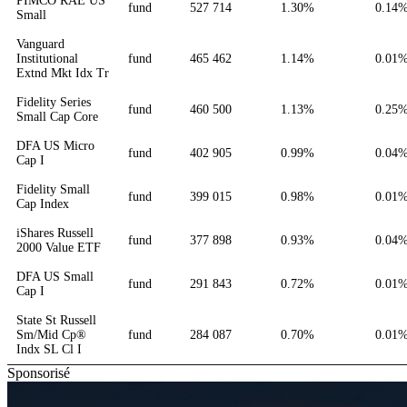
PIMCO RAE US
fund
527 714
1.30%
0.14
Small
Vanguard
Institutional
fund
465 462
1.14%
0.01
Extnd Mkt Idx Tr
Fidelity Series
fund
460 500
1.13%
0.25
Small Cap Core
DFA US Micro
fund
402 905
0.99%
0.04
Cap I
Fidelity Small
fund
399 015
0.98%
0.01
Cap Index
iShares Russell
fund
377 898
0.93%
0.04
2000 Value ETF
DFA US Small
fund
291 843
0.72%
0.01
Cap I
State St Russell
Sm/Mid Cp®
fund
284 087
0.70%
0.01
Indx SL Cl I
Sponsorisé