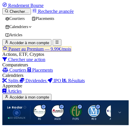
Rendement
Bourse
Recherche avancée
Chercher…
Courtiers
Placements
Calendriers
Articles
Accéder à mon compte
Passer au Premium —
9.99€/mois
Actions, ETF, Cryptos
Chercher une action
Comparateurs
Courtiers
Placements
Calendriers
Splits
Dividendes
IPO
Résultats
Apprendre
Articles
Accéder à mon compte
Le Radar
R
A
F
M
A
20 SIGNAUX
RS
AGCO
FCFS
MCO
AIT
LL