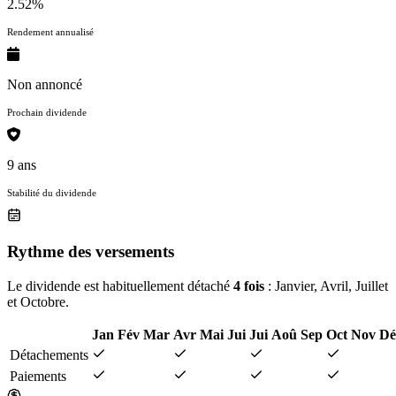
2.52%
Rendement annualisé
Non annoncé
Prochain dividende
9 ans
Stabilité du dividende
Rythme des versements
Le dividende est habituellement détaché
4 fois
: Janvier, Avril, Juillet
et Octobre.
Jan
Fév
Mar
Avr
Mai
Jui
Jui
Aoû
Sep
Oct
Nov
Dé
Détachements
Paiements