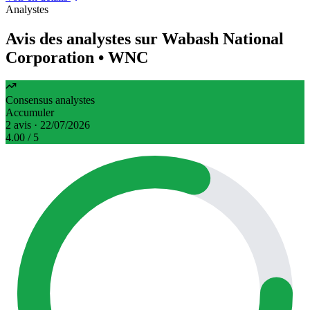
Analystes
Avis des analystes sur Wabash National
Corporation
• WNC
Consensus analystes
Accumuler
2 avis · 22/07/2026
4.00
/ 5