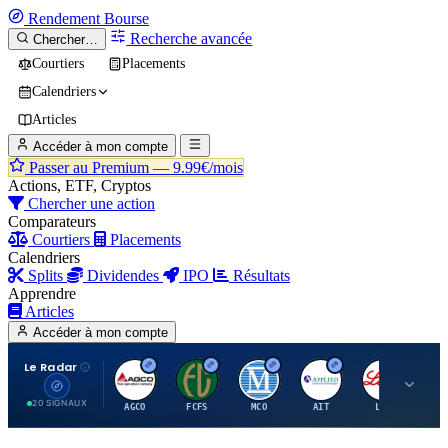
Rendement
Bourse
Recherche avancée
Chercher…
Courtiers
Placements
Calendriers
Articles
Accéder à mon compte
Passer au Premium —
9.99€/mois
Actions, ETF, Cryptos
Chercher une action
Comparateurs
Courtiers
Placements
Calendriers
Splits
Dividendes
IPO
Résultats
Apprendre
Articles
Accéder à mon compte
Le Radar
A
F
M
A
E
20 SIGNAUX
AGCO
FCFS
MCO
AIT
LLY
JA