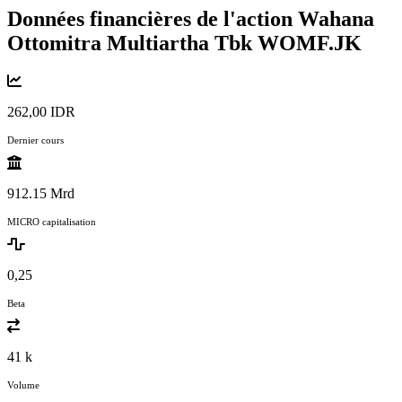
Données financières de l'action Wahana
Ottomitra Multiartha Tbk
WOMF.JK
262,00 IDR
Dernier cours
912.15 Mrd
MICRO capitalisation
0,25
Beta
41 k
Volume