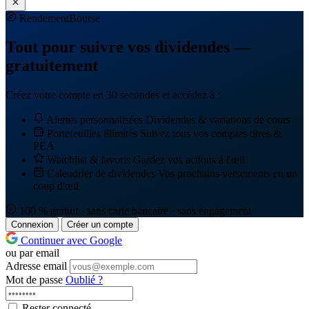
Rendement
Bourse
Tout pour suivre vos dividendes —
gratuitement
Créez votre compte en 30 secondes et accédez à :
Alertes personnalisées
Dividendes & variations de cours
Portefeuilles illimités
Suivez tous vos comptes titres &
PEA
Watchlist & favoris
Gardez vos actions à l'œil
Calendrier de dividendes
Vos prochains versements en un
coup d'œil
100 % gratuit · sans carte bancaire · sans engagement
Connexion
Créer un compte
Continuer avec Google
ou par email
Adresse email
Mot de passe
Oublié ?
Rester connecté