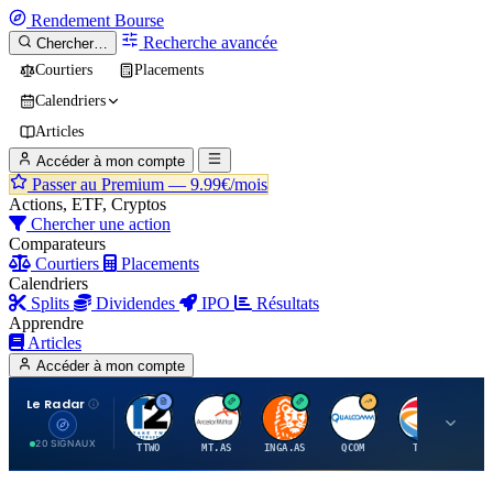
Rendement
Bourse
Recherche avancée
Chercher…
Courtiers
Placements
Calendriers
Articles
Accéder à mon compte
Passer au Premium —
9.99€/mois
Actions, ETF, Cryptos
Chercher une action
Comparateurs
Courtiers
Placements
Calendriers
Splits
Dividendes
IPO
Résultats
Apprendre
Articles
Accéder à mon compte
Le Radar
T
A
I
Q
T
20 SIGNAUX
TTWO
MT.AS
INGA.AS
QCOM
TTE
VK.