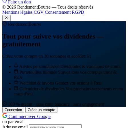
Faire un don
© 2026 RendementBourse — Tous droits réservés
Mentions légales
CGV
Consentement RGPD
Rendement
Bourse
Tout pour suivre vos dividendes —
gratuitement
Créez votre compte en 30 secondes et accédez à :
Alertes personnalisées
Dividendes & variations de cours
Portefeuilles illimités
Suivez tous vos comptes titres &
PEA
Watchlist & favoris
Gardez vos actions à l'œil
Calendrier de dividendes
Vos prochains versements en un
coup d'œil
100 % gratuit · sans carte bancaire · sans engagement
Connexion
Créer un compte
Continuer avec Google
ou par email
Adresse email