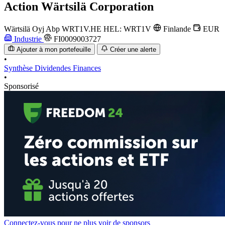
Action
Wärtsilä Corporation
Wärtsilä Oyj Abp
WRT1V.HE
HEL: WRT1V
Finlande
EUR
Industrie
FI0009003727
Ajouter à mon portefeuille
Créer une alerte
•
Synthèse
Dividendes
Finances
•
Sponsorisé
Connectez-vous pour ne plus voir de sponsors