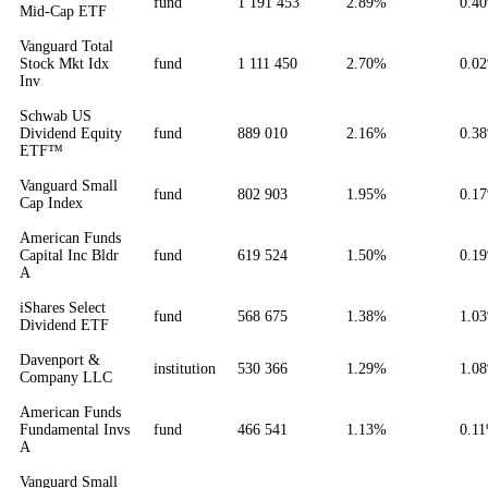
fund
1 191 453
2.89%
0.4
Mid-Cap ETF
Vanguard Total
Stock Mkt Idx
fund
1 111 450
2.70%
0.0
Inv
Schwab US
Dividend Equity
fund
889 010
2.16%
0.3
ETF™
Vanguard Small
fund
802 903
1.95%
0.1
Cap Index
American Funds
Capital Inc Bldr
fund
619 524
1.50%
0.1
A
iShares Select
fund
568 675
1.38%
1.0
Dividend ETF
Davenport &
institution
530 366
1.29%
1.0
Company LLC
American Funds
Fundamental Invs
fund
466 541
1.13%
0.1
A
Vanguard Small