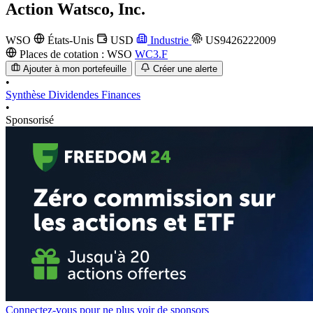
Action
Watsco, Inc.
WSO
États-Unis
USD
Industrie
US9426222009
Places de cotation :
WSO
WC3.F
Ajouter à mon portefeuille
Créer une alerte
•
Synthèse
Dividendes
Finances
•
Sponsorisé
Connectez-vous pour ne plus voir de sponsors