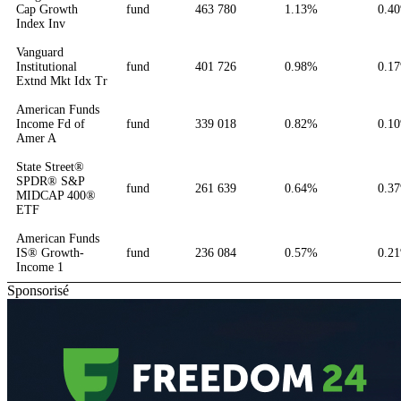
Cap Growth
fund
463 780
1.13%
0.4
Index Inv
Vanguard
Institutional
fund
401 726
0.98%
0.1
Extnd Mkt Idx Tr
American Funds
Income Fd of
fund
339 018
0.82%
0.1
Amer A
State Street®
SPDR® S&P
fund
261 639
0.64%
0.3
MIDCAP 400®
ETF
American Funds
IS® Growth-
fund
236 084
0.57%
0.2
Income 1
Sponsorisé