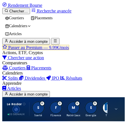
Rendement
Bourse
Recherche avancée
Chercher…
Courtiers
Placements
Calendriers
Articles
Accéder à mon compte
Passer au Premium —
9.99€/mois
Actions, ETF, Cryptos
Chercher une action
Comparateurs
Courtiers
Placements
Calendriers
Splits
Dividendes
IPO
Résultats
Apprendre
Articles
Accéder à mon compte
Le Radar
S
F
M
E
T
20 SIGNAUX
Santé
Finance
Matériaux
Energie
TTWO
MT.