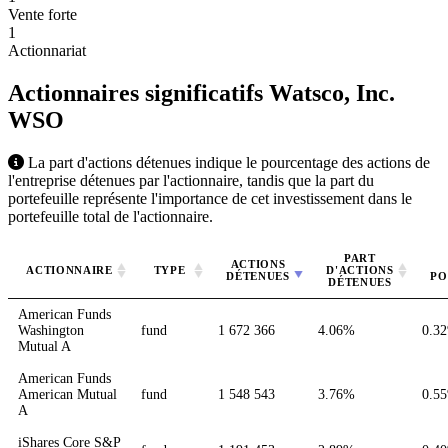
Vente forte
1
Actionnariat
Actionnaires significatifs Watsco, Inc.
WSO
La part d'actions détenues indique le pourcentage des actions de
l'entreprise détenues par l'actionnaire, tandis que la part du
portefeuille représente l'importance de cet investissement dans le
portefeuille total de l'actionnaire.
PART
ACTIONS
ACTIONNAIRE
TYPE
D'ACTIONS
DÉTENUES
PO
DÉTENUES
American Funds
Washington
fund
1 672 366
4.06%
0.3
Mutual A
American Funds
American Mutual
fund
1 548 543
3.76%
0.5
A
iShares Core S&P