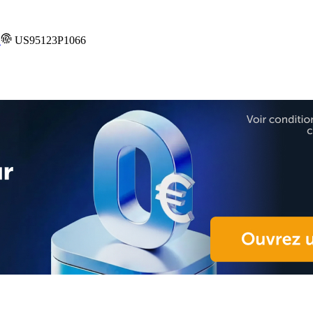
e
US95123P1066