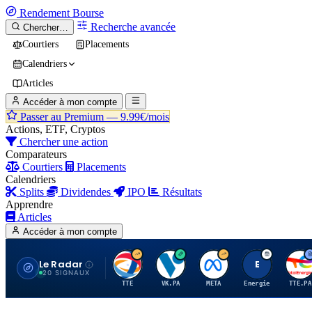
Rendement
Bourse
Recherche avancée
Chercher…
Courtiers
Placements
Calendriers
Articles
Accéder à mon compte
Passer au Premium —
9.99€/mois
Actions, ETF, Cryptos
Chercher une action
Comparateurs
Courtiers
Placements
Calendriers
Splits
Dividendes
IPO
Résultats
Apprendre
Articles
Accéder à mon compte
Le Radar
T
V
M
E
T
20 SIGNAUX
TTE
VK.PA
META
Energie
TTE.PA