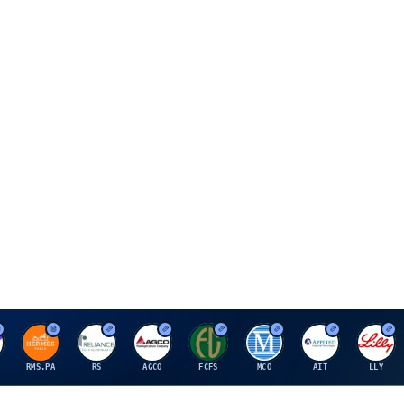
H
R
A
F
M
A
E
RMS.PA
RS
AGCO
FCFS
MCO
AIT
LLY