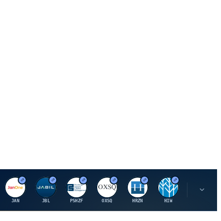
J
J
P
O
H
H
U
JAN
JBL
PSHZF
OXSQ
HRZN
HIW
UMH