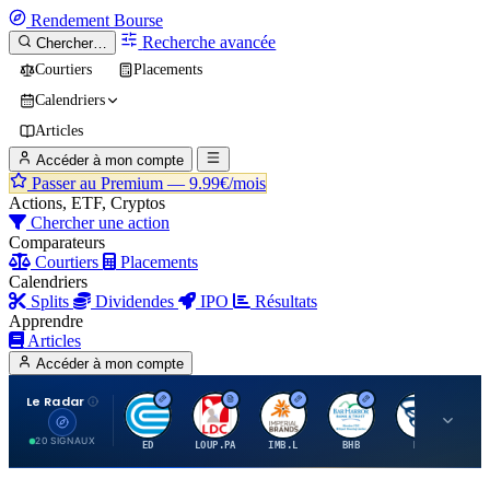
Rendement
Bourse
Recherche avancée
Chercher…
Courtiers
Placements
Calendriers
Articles
Accéder à mon compte
Passer au Premium —
9.99€/mois
Actions, ETF, Cryptos
Chercher une action
Comparateurs
Courtiers
Placements
Calendriers
Splits
Dividendes
IPO
Résultats
Apprendre
Articles
Accéder à mon compte
Le Radar
C
L
I
B
B
20 SIGNAUX
ED
LOUP.PA
IMB.L
BHB
BC
CN