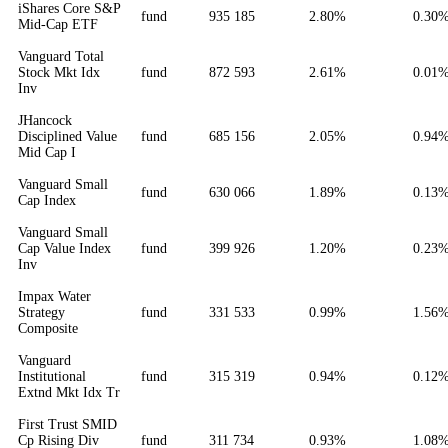
iShares Core S&P
fund
935 185
2.80%
0.30
Mid-Cap ETF
Vanguard Total
Stock Mkt Idx
fund
872 593
2.61%
0.01
Inv
JHancock
Disciplined Value
fund
685 156
2.05%
0.94
Mid Cap I
Vanguard Small
fund
630 066
1.89%
0.13
Cap Index
Vanguard Small
Cap Value Index
fund
399 926
1.20%
0.23
Inv
Impax Water
Strategy
fund
331 533
0.99%
1.56
Composite
Vanguard
Institutional
fund
315 319
0.94%
0.12
Extnd Mkt Idx Tr
First Trust SMID
Cp Rising Div
fund
311 734
0.93%
1.08