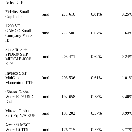
Achv ETF
Fidelity Small
fund
271 610
0.81%
0.25
Cap Index
1290 VT
GAMCO Small
fund
222 500
0.67%
1.64
Company Value
IB
State Street®
SPDR® S&P
fund
205 471
0.62%
0.24
MIDCAP 400®
ETF
Invesco S&P
MidCap
fund
203 536
0.61%
1.01
Momentum ETF
iShares Global
Water ETF USD
fund
192 658
0.58%
3.40
Dist
Mirova Global
fund
191 202
0.57%
0.99
Sust Eq N/A EUR
Amundi MSCI
Water UCITS
fund
176 715
0.53%
3.77