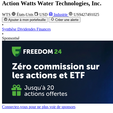
Action
Watts Water Technologies, Inc.
WTS
États-Unis
USD
Industrie
US9427491025
Ajouter à mon portefeuille
Créer une alerte
•
Synthèse
Dividendes
Finances
•
Sponsorisé
Connectez-vous pour ne plus voir de sponsors