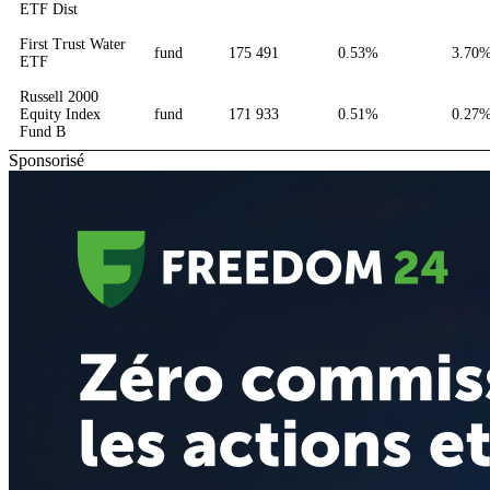
ETF Dist
First Trust Water
fund
175 491
0.53%
3.70
ETF
Russell 2000
Equity Index
fund
171 933
0.51%
0.27
Fund B
Sponsorisé