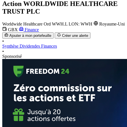
Action
WORLDWIDE HEALTHCARE
TRUST PLC
Worldwide Healthcare Ord
WWH.L
LON: WWH
Royaume-Uni
GBX
Finance
Ajouter à mon portefeuille
Créer une alerte
•
Synthèse
Dividendes
Finances
•
Sponsorisé