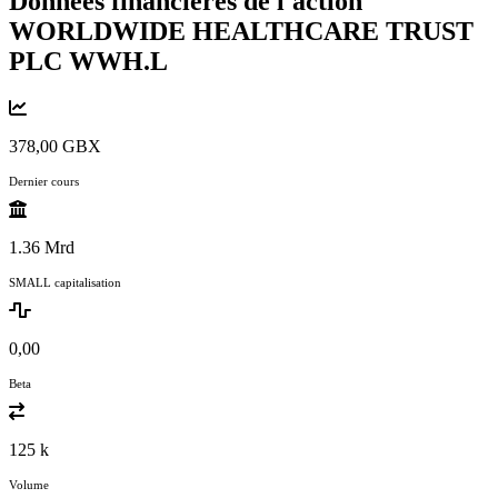
Données financières de l'action
WORLDWIDE HEALTHCARE TRUST
PLC
WWH.L
378,00 GBX
Dernier cours
1.36 Mrd
SMALL capitalisation
0,00
Beta
125 k
Volume