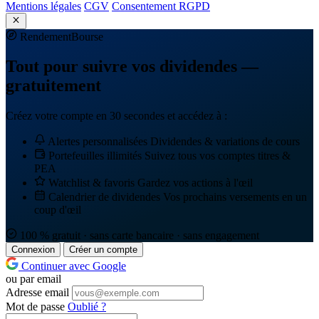
Mentions légales
CGV
Consentement RGPD
Rendement
Bourse
Tout pour suivre vos dividendes —
gratuitement
Créez votre compte en 30 secondes et accédez à :
Alertes personnalisées
Dividendes & variations de cours
Portefeuilles illimités
Suivez tous vos comptes titres &
PEA
Watchlist & favoris
Gardez vos actions à l'œil
Calendrier de dividendes
Vos prochains versements en un
coup d'œil
100 % gratuit · sans carte bancaire · sans engagement
Connexion
Créer un compte
Continuer avec Google
ou par email
Adresse email
Mot de passe
Oublié ?