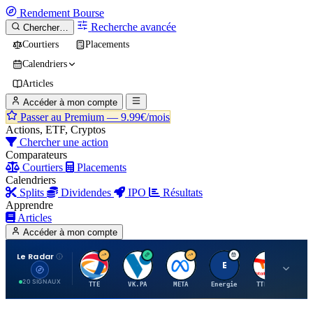
Rendement
Bourse
Recherche avancée
Chercher…
Courtiers
Placements
Calendriers
Articles
Accéder à mon compte
Passer au Premium —
9.99€/mois
Actions, ETF, Cryptos
Chercher une action
Comparateurs
Courtiers
Placements
Calendriers
Splits
Dividendes
IPO
Résultats
Apprendre
Articles
Accéder à mon compte
Le Radar
T
V
M
E
T
20 SIGNAUX
TTE
VK.PA
META
Energie
TTE.PA
RMS