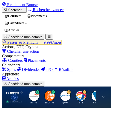
Rendement
Bourse
Recherche avancée
Chercher…
Courtiers
Placements
Calendriers
Articles
Accéder à mon compte
Passer au Premium —
9.99€/mois
Actions, ETF, Cryptos
Chercher une action
Comparateurs
Courtiers
Placements
Calendriers
Splits
Dividendes
IPO
Résultats
Apprendre
Articles
Accéder à mon compte
Le Radar
A
I
Q
T
V
20 SIGNAUX
MT.AS
INGA.AS
QCOM
TTE
VK.PA
ME