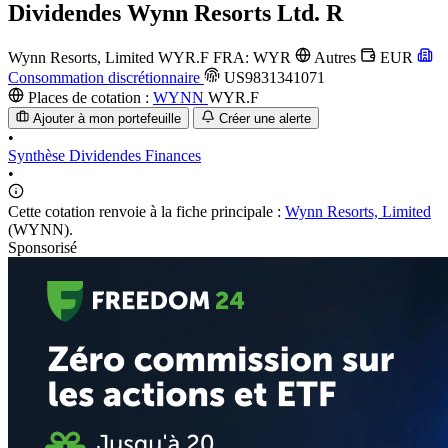
Dividendes
Wynn Resorts Ltd. R
Wynn Resorts, Limited
WYR.F
FRA: WYR
Autres
EUR
Consommation discrétionnaire
US9831341071
Places de cotation :
WYNN
WYR.F
Ajouter à mon portefeuille
Créer une alerte
•
Synthèse
Dividendes
Finances
•
Cette cotation renvoie à la fiche principale :
Wynn Resorts, Limited
(WYNN).
Sponsorisé