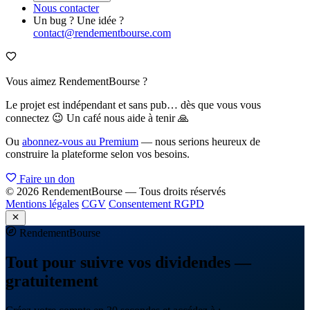
Nous contacter
Un bug ? Une idée ?
contact@rendementbourse.com
Vous aimez RendementBourse ?
Le projet est indépendant et sans pub… dès que vous vous
connectez 😉 Un café nous aide à tenir 🙏
Ou
abonnez-vous au Premium
— nous serions heureux de
construire la plateforme selon vos besoins.
Faire un don
© 2026 RendementBourse — Tous droits réservés
Mentions légales
CGV
Consentement RGPD
Rendement
Bourse
Tout pour suivre vos dividendes —
gratuitement