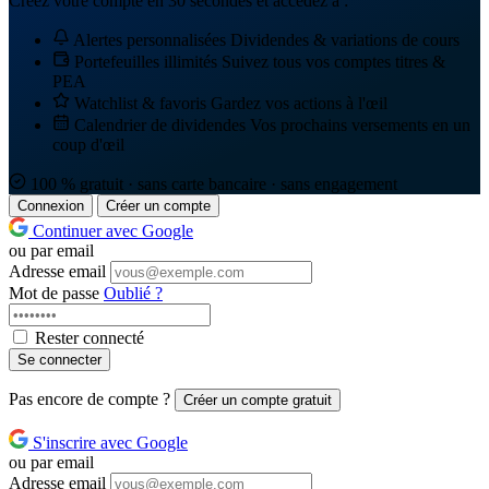
Créez votre compte en 30 secondes et accédez à :
Alertes personnalisées
Dividendes & variations de cours
Portefeuilles illimités
Suivez tous vos comptes titres &
PEA
Watchlist & favoris
Gardez vos actions à l'œil
Calendrier de dividendes
Vos prochains versements en un
coup d'œil
100 % gratuit · sans carte bancaire · sans engagement
Connexion
Créer un compte
Continuer avec Google
ou par email
Adresse email
Mot de passe
Oublié ?
Rester connecté
Se connecter
Pas encore de compte ?
Créer un compte gratuit
S'inscrire avec Google
ou par email
Adresse email