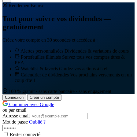
Rendement
Bourse
Tout pour suivre vos dividendes —
gratuitement
Créez votre compte en 30 secondes et accédez à :
Alertes personnalisées
Dividendes & variations de cours
Portefeuilles illimités
Suivez tous vos comptes titres &
PEA
Watchlist & favoris
Gardez vos actions à l'œil
Calendrier de dividendes
Vos prochains versements en un
coup d'œil
100 % gratuit · sans carte bancaire · sans engagement
Connexion
Créer un compte
Continuer avec Google
ou par email
Adresse email
Mot de passe
Oublié ?
Rester connecté