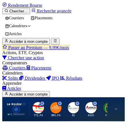
Rendement
Bourse
Recherche avancée
Chercher…
Courtiers
Placements
Calendriers
Articles
Accéder à mon compte
Passer au Premium —
9.99€/mois
Actions, ETF, Cryptos
Chercher une action
Comparateurs
Courtiers
Placements
Calendriers
Splits
Dividendes
IPO
Résultats
Apprendre
Articles
Accéder à mon compte
Le Radar
T
H
R
A
F
20 SIGNAUX
TTE.PA
RMS.PA
RS
AGCO
FCFS
MC