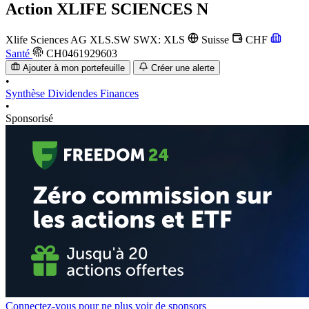
Action
XLIFE SCIENCES N
Xlife Sciences AG
XLS.SW
SWX: XLS
Suisse
CHF
Santé
CH0461929603
Ajouter à mon portefeuille
Créer une alerte
•
Synthèse
Dividendes
Finances
•
Sponsorisé
Connectez-vous pour ne plus voir de sponsors