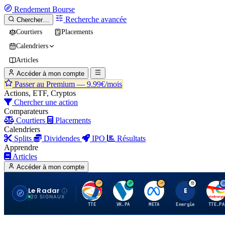
Rendement
Bourse
Recherche avancée
Chercher…
Courtiers
Placements
Calendriers
Articles
Accéder à mon compte
Passer au Premium —
9.99€/mois
Actions, ETF, Cryptos
Chercher une action
Comparateurs
Courtiers
Placements
Calendriers
Splits
Dividendes
IPO
Résultats
Apprendre
Articles
Accéder à mon compte
Le Radar
T
V
M
E
T
20 SIGNAUX
TTE
VK.PA
META
Energie
TTE.PA