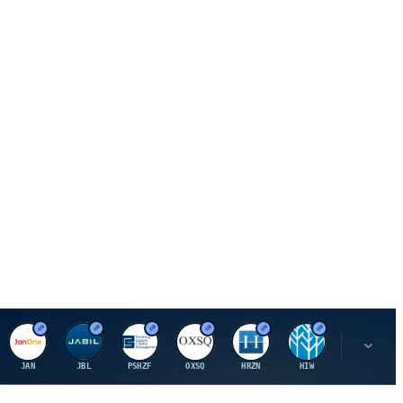
J
J
P
O
H
H
U
JAN
JBL
PSHZF
OXSQ
HRZN
HIW
UMH