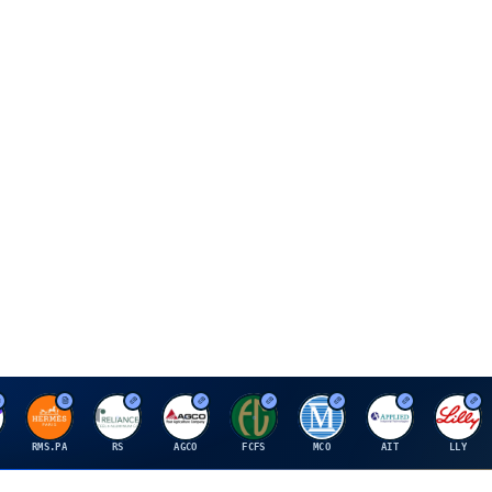
H
R
A
F
M
A
E
RMS.PA
RS
AGCO
FCFS
MCO
AIT
LLY