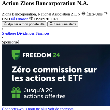
Action
Zions Bancorporation N.A.
Zions Bancorporation, National Association
ZION
États-Unis
USD
Finance
US9897011071
Ajouter à mon portefeuille
Créer une alerte
•
Synthèse
Dividendes
Finances
•
Sponsorisé
Connectez-vous pour ne plus voir de sponsors