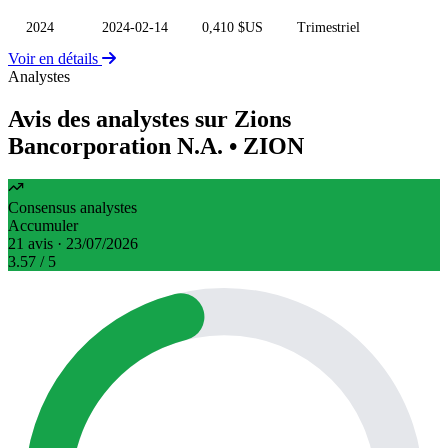
2024
2024-02-14
0,410 $US
Trimestriel
Voir en détails
Analystes
Avis des analystes sur Zions
Bancorporation N.A.
• ZION
Consensus analystes
Accumuler
21 avis · 23/07/2026
3.57
/ 5