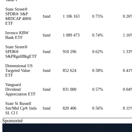
State Street®
SPDR® S&P
fund
1 106 163
0.75%
0.26
MIDCAP 400®
ETF
Invesco KBW
fund
1 089 473
0.74%
1.16
Bank ETF
State Street®
SPDR®
fund
910 296
0.62%
1.33
S&PRgnllBkgETF
Dimensional US
Targeted Value
fund
852 624
0.58%
0.41
ETF
Vanguard
Dividend
fund
831 000
0.57%
0.04
Appreciation ETF
State St Russell
Sm/Mid Cp® Indx
fund
820 406
0.56%
0.11
SL Cl I
Sponsorisé