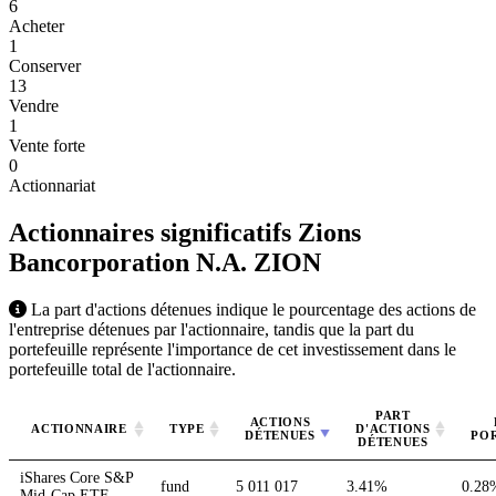
6
Acheter
1
Conserver
13
Vendre
1
Vente forte
0
Actionnariat
Actionnaires significatifs Zions
Bancorporation N.A.
ZION
La part d'actions détenues indique le pourcentage des actions de
l'entreprise détenues par l'actionnaire, tandis que la part du
portefeuille représente l'importance de cet investissement dans le
portefeuille total de l'actionnaire.
PART
ACTIONS
ACTIONNAIRE
TYPE
D'ACTIONS
DÉTENUES
PO
DÉTENUES
iShares Core S&P
fund
5 011 017
3.41%
0.28
Mid-Cap ETF