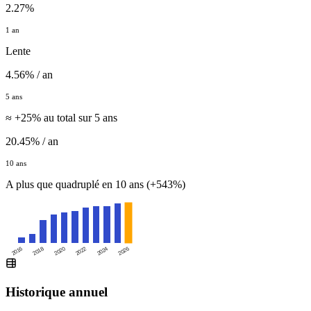
2.27%
1 an
Lente
4.56% / an
5 ans
≈ +25% au total sur 5 ans
20.45% / an
10 ans
A plus que quadruplé en 10 ans (+543%)
2016
2020
2024
2018
2022
2026
Historique annuel