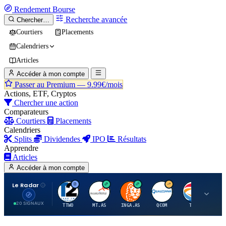
Rendement
Bourse
Recherche avancée
Chercher…
Courtiers
Placements
Calendriers
Articles
Accéder à mon compte
Passer au Premium —
9.99€/mois
Actions, ETF, Cryptos
Chercher une action
Comparateurs
Courtiers
Placements
Calendriers
Splits
Dividendes
IPO
Résultats
Apprendre
Articles
Accéder à mon compte
Le Radar
T
A
I
Q
T
20 SIGNAUX
TTWO
MT.AS
INGA.AS
QCOM
TTE
VK.