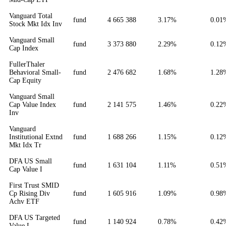
Vanguard Total
fund
4 665 388
3.17%
0.01
Stock Mkt Idx Inv
Vanguard Small
fund
3 373 880
2.29%
0.12
Cap Index
FullerThaler
Behavioral Small-
fund
2 476 682
1.68%
1.28
Cap Equity
Vanguard Small
Cap Value Index
fund
2 141 575
1.46%
0.22
Inv
Vanguard
Institutional Extnd
fund
1 688 266
1.15%
0.12
Mkt Idx Tr
DFA US Small
fund
1 631 104
1.11%
0.51
Cap Value I
First Trust SMID
Cp Rising Div
fund
1 605 916
1.09%
0.98
Achv ETF
DFA US Targeted
fund
1 140 924
0.78%
0.42
Value I