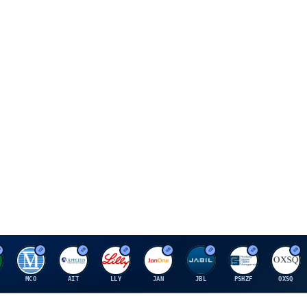
M
A
E
J
J
P
O
MCO
AIT
LLY
JAN
JBL
PSHZF
OXSQ