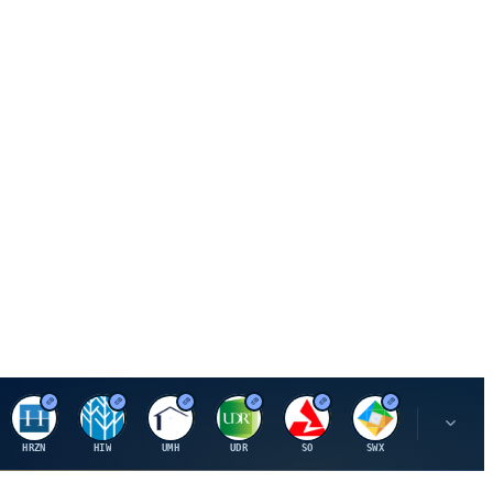
H
H
U
U
S
S
S
HRZN
HIW
UMH
UDR
SO
SWX
SIGI