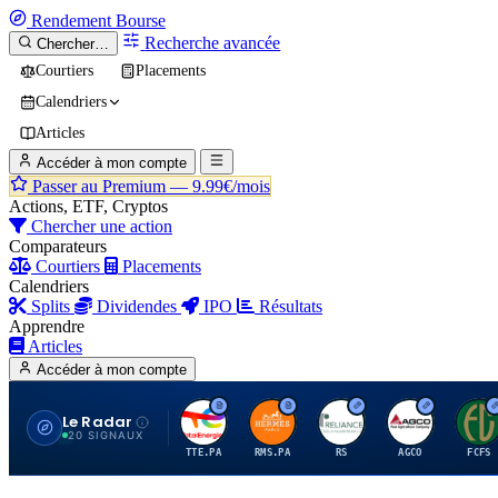
Rendement
Bourse
Recherche avancée
Chercher…
Courtiers
Placements
Calendriers
Articles
Accéder à mon compte
Passer au Premium —
9.99€/mois
Actions, ETF, Cryptos
Chercher une action
Comparateurs
Courtiers
Placements
Calendriers
Splits
Dividendes
IPO
Résultats
Apprendre
Articles
Accéder à mon compte
Le Radar
T
H
R
A
F
20 SIGNAUX
TTE.PA
RMS.PA
RS
AGCO
FCFS