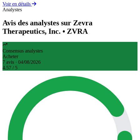
Voir en détails
Analystes
Avis des analystes sur Zevra
Therapeutics, Inc.
• ZVRA
Consensus analystes
Acheter
7 avis · 04/08/2026
4.57
/ 5