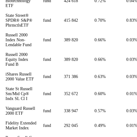
Biotechnology
fund
424 618
0.72%
0.04
ETF
State Street®
SPDR® S&P®
fund
415 842
0.70%
0.83
PhrmctlsETF
Russell 2000
Index Non-
fund
389 820
0.66%
0.03
Lendable Fund
Russell 2000
Equity Index
fund
389 820
0.66%
0.03
Fund B
iShares Russell
fund
371 386
0.63%
0.03
2000 Value ETF
State St Russell
Sm/Mid Cp®
fund
352 672
0.60%
0.01
Indx SL Cl I
Vanguard Russell
fund
338 947
0.57%
0.03
2000 ETF
Fidelity Extended
fund
292 045
0.49%
0.01
Market Index