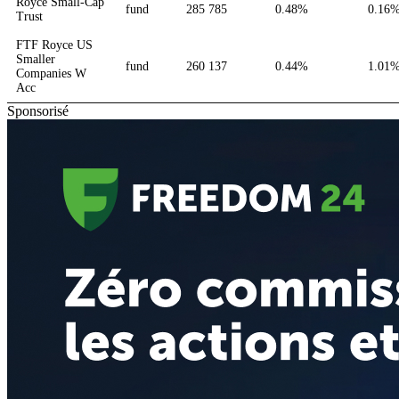
Royce Small-Cap
fund
285 785
0.48%
0.16
Trust
FTF Royce US
Smaller
fund
260 137
0.44%
1.01
Companies W
Acc
Sponsorisé