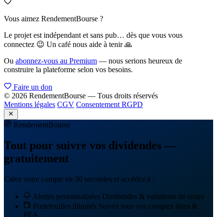
Vous aimez RendementBourse ?
Le projet est indépendant et sans pub… dès que vous vous
connectez 😉 Un café nous aide à tenir 🙏
Ou
abonnez-vous au Premium
— nous serions heureux de
construire la plateforme selon vos besoins.
Faire un don
© 2026 RendementBourse — Tous droits réservés
Mentions légales
CGV
Consentement RGPD
Rendement
Bourse
Tout pour suivre vos dividendes —
gratuitement
Créez votre compte en 30 secondes et accédez à :
Alertes personnalisées
Dividendes & variations de cours
Portefeuilles illimités
Suivez tous vos comptes titres &
PEA