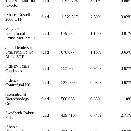
Total Stk Mkt Idx
fund
1 899 706
3.21%
0.00
Investor
iShares Russell
fund
1 529 517
2.59%
0.02
2000 ETF
Vanguard
Institutional
fund
679 723
1.15%
0.01
Extnd Mkt Idx Tr
Janus Henderson
Small/Md Cp Gr
fund
670 077
1.13%
0.63
Alpha ETF
Fidelity Small
fund
553 763
0.94%
0.02
Cap Index
Fidelity
fund
527 500
0.89%
0.02
Contrafund K6
International
Biotechnology
fund
506 033
0.86%
1.10
Ord
Swedbank Robur
fund
439 410
0.74%
2.71
Fokus
iShares