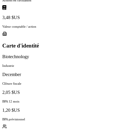
Actions en circulation
3,48 $US
Valeur comptable / action
Carte d'identité
Biotechnology
Industrie
December
Clôture fiscale
2,05 $US
BPA 12 mois
1,20 $US
BPA prévisionnel