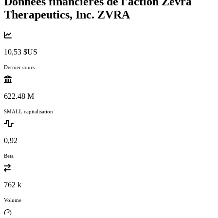
Données financières de l'action Zevra
Therapeutics, Inc.
ZVRA
10,53 $US
Dernier cours
622.48 M
SMALL capitalisation
0,92
Beta
762 k
Volume