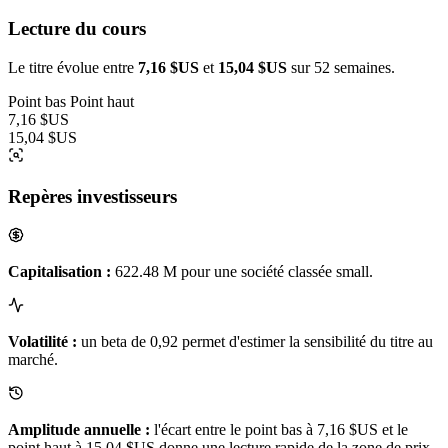
Lecture du cours
Le titre évolue entre
7,16 $US
et
15,04 $US
sur 52 semaines.
Point bas
Point haut
7,16 $US
15,04 $US
Repères investisseurs
Capitalisation :
622.48 M pour une société classée small.
Volatilité :
un beta de 0,92 permet d'estimer la sensibilité du titre au
marché.
Amplitude annuelle :
l'écart entre le point bas à 7,16 $US et le
point haut à 15,04 $US donne une lecture rapide de la zone de prix