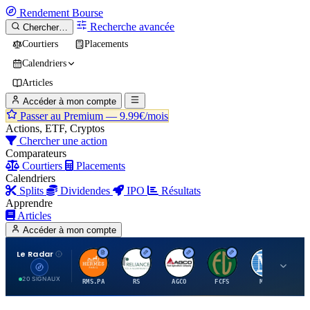
Rendement
Bourse
Recherche avancée
Chercher…
Courtiers
Placements
Calendriers
Articles
Accéder à mon compte
Passer au Premium —
9.99€/mois
Actions, ETF, Cryptos
Chercher une action
Comparateurs
Courtiers
Placements
Calendriers
Splits
Dividendes
IPO
Résultats
Apprendre
Articles
Accéder à mon compte
Le Radar
H
R
A
F
M
20 SIGNAUX
RMS.PA
RS
AGCO
FCFS
MCO
AI