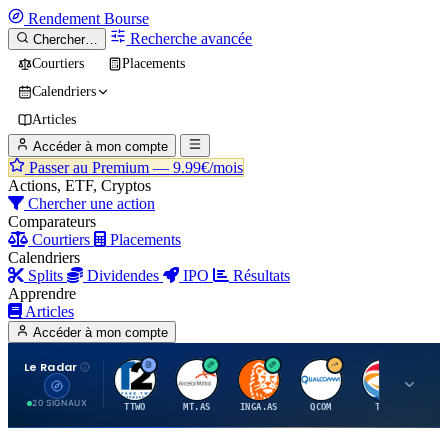
Rendement
Bourse
Recherche avancée
Chercher…
Courtiers
Placements
Calendriers
Articles
Accéder à mon compte
Passer au Premium —
9.99€/mois
Actions, ETF, Cryptos
Chercher une action
Comparateurs
Courtiers
Placements
Calendriers
Splits
Dividendes
IPO
Résultats
Apprendre
Articles
Accéder à mon compte
Le Radar
T
A
I
Q
T
20 SIGNAUX
TTWO
MT.AS
INGA.AS
QCOM
TTE
VK.