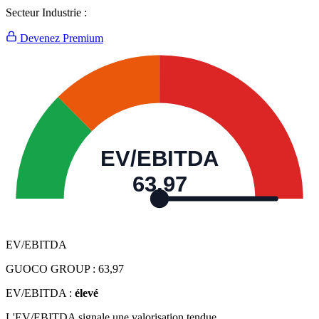
Secteur Industrie :
Devenez Premium
EV/EBITDA
63,97
EV/EBITDA
GUOCO GROUP :
63,97
EV/EBITDA :
élevé
L'EV/EBITDA signale une valorisation tendue.