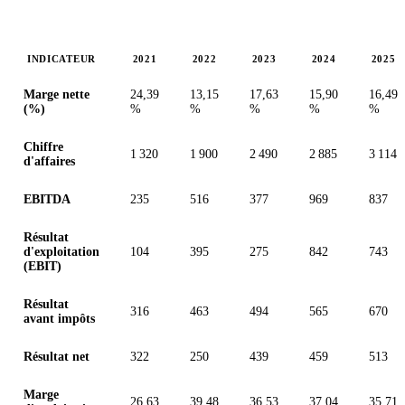
INDICATEUR
2021
2022
2023
2024
2025
Valeurs en millions (dollar de Hong Kong)
Marge nette
24,39
13,15
17,63
15,90
16,49
(%)
%
%
%
%
%
Chiffre
1 320
1 900
2 490
2 885
3 114
d'affaires
EBITDA
235
516
377
969
837
Résultat
d'exploitation
104
395
275
842
743
(EBIT)
Résultat
316
463
494
565
670
avant impôts
Résultat net
322
250
439
459
513
Marge
26,63
39,48
36,53
37,04
35,71