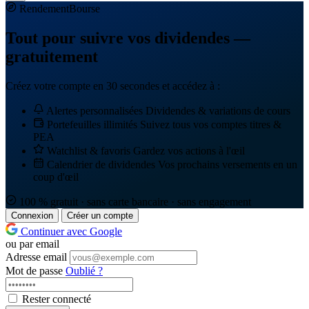
Rendement
Bourse
Tout pour suivre vos dividendes —
gratuitement
Créez votre compte en 30 secondes et accédez à :
Alertes personnalisées
Dividendes & variations de cours
Portefeuilles illimités
Suivez tous vos comptes titres &
PEA
Watchlist & favoris
Gardez vos actions à l'œil
Calendrier de dividendes
Vos prochains versements en un
coup d'œil
100 % gratuit · sans carte bancaire · sans engagement
Connexion
Créer un compte
Continuer avec Google
ou par email
Adresse email
Mot de passe
Oublié ?
Rester connecté