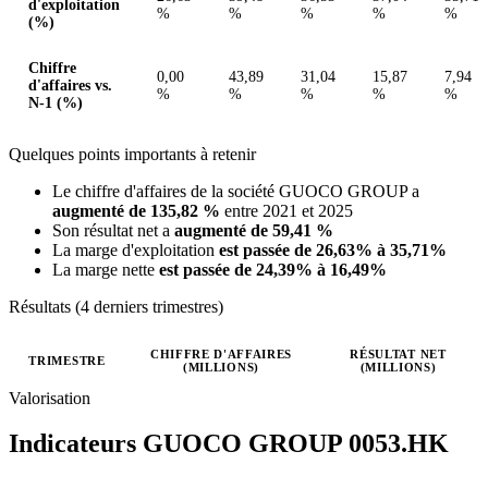
d'exploitation
%
%
%
%
%
(%)
Chiffre
0,00
43,89
31,04
15,87
7,94
d'affaires vs.
%
%
%
%
%
N-1 (%)
Quelques points importants à retenir
Le chiffre d'affaires de la société GUOCO GROUP a
augmenté de 135,82 %
entre 2021 et 2025
Son résultat net a
augmenté de 59,41 %
La marge d'exploitation
est passée de 26,63% à 35,71%
La marge nette
est passée de 24,39% à 16,49%
Résultats (4 derniers trimestres)
CHIFFRE D'AFFAIRES
RÉSULTAT NET
TRIMESTRE
(MILLIONS)
(MILLIONS)
Valeurs trimestrielles en millions (dollar de Hong Kong)
Valorisation
Indicateurs GUOCO GROUP
0053.HK