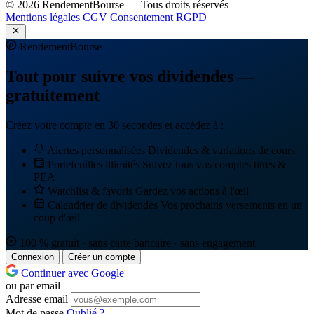
© 2026 RendementBourse — Tous droits réservés
Mentions légales
CGV
Consentement RGPD
Rendement
Bourse
Tout pour suivre vos dividendes —
gratuitement
Créez votre compte en 30 secondes et accédez à :
Alertes personnalisées
Dividendes & variations de cours
Portefeuilles illimités
Suivez tous vos comptes titres &
PEA
Watchlist & favoris
Gardez vos actions à l'œil
Calendrier de dividendes
Vos prochains versements en un
coup d'œil
100 % gratuit · sans carte bancaire · sans engagement
Connexion
Créer un compte
Continuer avec Google
ou par email
Adresse email
Mot de passe
Oublié ?