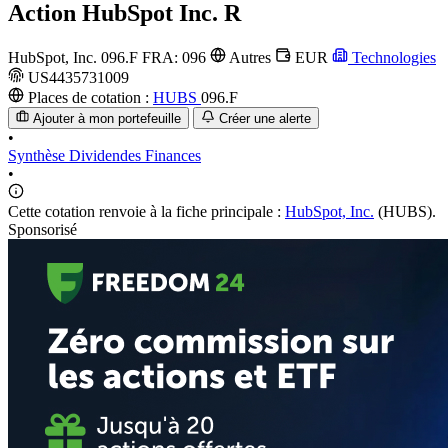
Action
HubSpot Inc. R
HubSpot, Inc.
096.F
FRA: 096
Autres
EUR
Technologies
US4435731009
Places de cotation :
HUBS
096.F
Ajouter à mon portefeuille
Créer une alerte
•
Synthèse
Dividendes
Finances
•
Cette cotation renvoie à la fiche principale :
HubSpot, Inc.
(HUBS).
Sponsorisé