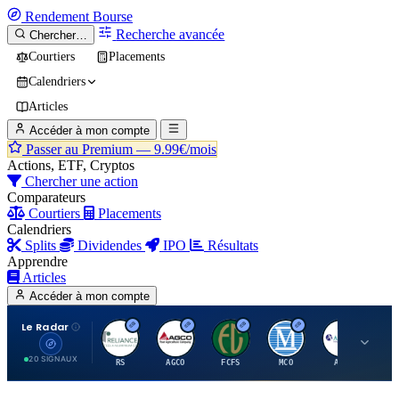
Rendement
Bourse
Recherche avancée
Chercher…
Courtiers
Placements
Calendriers
Articles
Accéder à mon compte
Passer au Premium —
9.99€/mois
Actions, ETF, Cryptos
Chercher une action
Comparateurs
Courtiers
Placements
Calendriers
Splits
Dividendes
IPO
Résultats
Apprendre
Articles
Accéder à mon compte
Le Radar
R
A
F
M
A
20 SIGNAUX
RS
AGCO
FCFS
MCO
AIT
LL