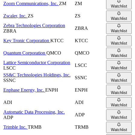
Zoom Communications, Inc.
ZM
ZM
Watchlist
Zscaler, Inc.
ZS
ZS
Watchlist
Zebra Technologies Corporation
ZBRA
ZBRA
Watchlist
Key Tronic Corporation
KTCC
KTCC
Watchlist
Quantum Corporation
QMCO
QMCO
Watchlist
Lattice Semiconductor Corporation
LSCC
LSCC
Watchlist
SS&C Technologies Holdings, Inc.
SSNC
SSNC
Watchlist
Enphase Energy, Inc.
ENPH
ENPH
Watchlist
ADI
ADI
Watchlist
Automatic Data Processing, Inc.
ADP
ADP
Watchlist
Trimble Inc.
TRMB
TRMB
Watchlist