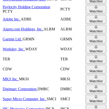
Watchlist
Paylocity Holding Corporation
PCTY
PCTY
Watchlist
Adobe Inc.
ADBE
ADBE
Watchlist
Alarm.com Holdings, Inc.
ALRM
ALRM
Watchlist
Garmin Ltd.
GRMN
GRMN
Watchlist
Workday, Inc.
WDAY
WDAY
Watchlist
TER
TER
Watchlist
CDW
CDW
Watchlist
MKS Inc.
MKSI
MKSI
Watchlist
Digimarc Corporation
DMRC
DMRC
Watchlist
Super Micro Computer, Inc.
SMCI
SMCI
Watchlist
IPG Photonics Corporation
IPGP
IPGP