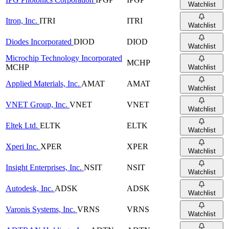
Watchlist
Itron, Inc.
ITRI
ITRI
Watchlist
Diodes Incorporated
DIOD
DIOD
Watchlist
Microchip Technology Incorporated
MCHP
MCHP
Watchlist
Applied Materials, Inc.
AMAT
AMAT
Watchlist
VNET Group, Inc.
VNET
VNET
Watchlist
Eltek Ltd.
ELTK
ELTK
Watchlist
Xperi Inc.
XPER
XPER
Watchlist
Insight Enterprises, Inc.
NSIT
NSIT
Watchlist
Autodesk, Inc.
ADSK
ADSK
Watchlist
Varonis Systems, Inc.
VRNS
VRNS
Watchlist