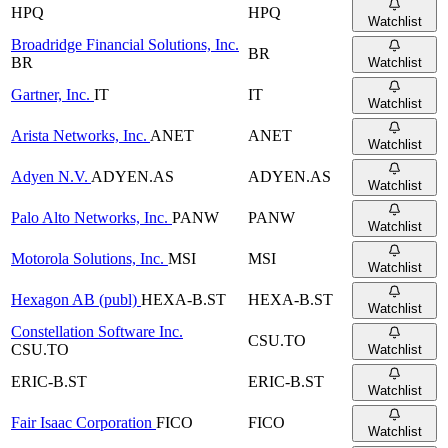
HPQ
HPQ
Watchlist
Broadridge Financial Solutions, Inc.
BR
BR
Watchlist
Gartner, Inc.
IT
IT
Watchlist
Arista Networks, Inc.
ANET
ANET
Watchlist
Adyen N.V.
ADYEN.AS
ADYEN.AS
Watchlist
Palo Alto Networks, Inc.
PANW
PANW
Watchlist
Motorola Solutions, Inc.
MSI
MSI
Watchlist
Hexagon AB (publ)
HEXA-B.ST
HEXA-B.ST
Watchlist
Constellation Software Inc.
CSU.TO
CSU.TO
Watchlist
ERIC-B.ST
ERIC-B.ST
Watchlist
Fair Isaac Corporation
FICO
FICO
Watchlist