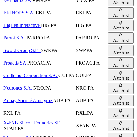
Verimatrix SA
VMX.PA
VMX.PA
Watchlist
EKINOPS S.A.
EKI.PA
EKI.PA
Watchlist
BigBen Interactive
BIG.PA
BIG.PA
Watchlist
Parrot S.A.
PARRO.PA
PARRO.PA
Watchlist
Sword Group S.E.
SWP.PA
SWP.PA
Watchlist
Proactis SA
PROAC.PA
PROAC.PA
Watchlist
Guillemot Corporation S.A.
GUI.PA
GUI.PA
Watchlist
Neurones S.A.
NRO.PA
NRO.PA
Watchlist
Aubay Société Anonyme
AUB.PA
AUB.PA
Watchlist
RXL.PA
RXL.PA
Watchlist
X-FAB Silicon Foundries SE
XFAB.PA
XFAB.PA
Watchlist