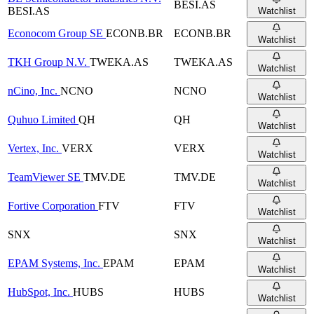
BESI.AS
BESI.AS
Watchlist
Econocom Group SE
ECONB.BR
ECONB.BR
Watchlist
TKH Group N.V.
TWEKA.AS
TWEKA.AS
Watchlist
nCino, Inc.
NCNO
NCNO
Watchlist
Quhuo Limited
QH
QH
Watchlist
Vertex, Inc.
VERX
VERX
Watchlist
TeamViewer SE
TMV.DE
TMV.DE
Watchlist
Fortive Corporation
FTV
FTV
Watchlist
SNX
SNX
Watchlist
EPAM Systems, Inc.
EPAM
EPAM
Watchlist
HubSpot, Inc.
HUBS
HUBS
Watchlist