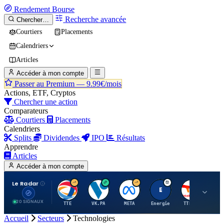
Rendement
Bourse
Recherche avancée
Chercher…
Courtiers
Placements
Calendriers
Articles
Accéder à mon compte
Passer au Premium —
9.99€/mois
Actions, ETF, Cryptos
Chercher une action
Comparateurs
Courtiers
Placements
Calendriers
Splits
Dividendes
IPO
Résultats
Apprendre
Articles
Accéder à mon compte
Le Radar
T
V
M
E
T
20 SIGNAUX
TTE
VK.PA
META
Energie
TTE.PA
RMS
Accueil
Secteurs
Technologies