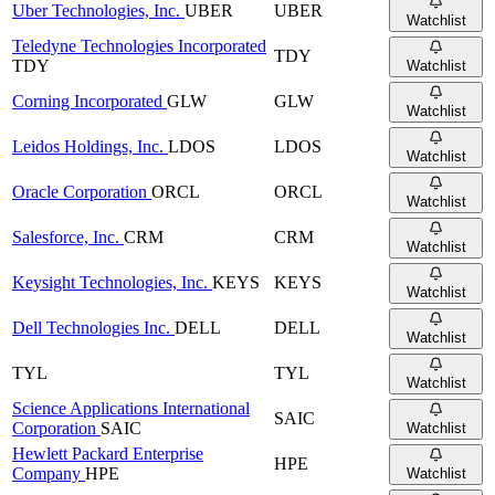
Uber Technologies, Inc.
UBER
UBER
Watchlist
Teledyne Technologies Incorporated
TDY
TDY
Watchlist
Corning Incorporated
GLW
GLW
Watchlist
Leidos Holdings, Inc.
LDOS
LDOS
Watchlist
Oracle Corporation
ORCL
ORCL
Watchlist
Salesforce, Inc.
CRM
CRM
Watchlist
Keysight Technologies, Inc.
KEYS
KEYS
Watchlist
Dell Technologies Inc.
DELL
DELL
Watchlist
TYL
TYL
Watchlist
Science Applications International
SAIC
Corporation
SAIC
Watchlist
Hewlett Packard Enterprise
HPE
Company
HPE
Watchlist