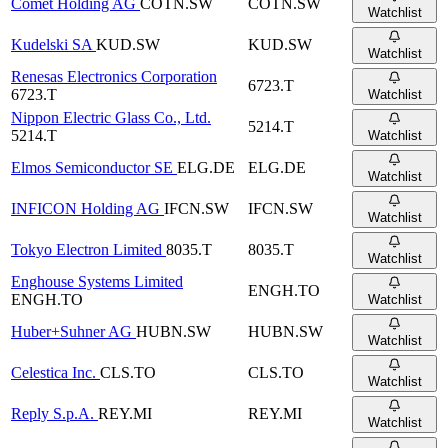
Comet Holding AG
COTN.SW
COTN.SW
Watchlist
Kudelski SA
KUD.SW
KUD.SW
Watchlist
Renesas Electronics Corporation
6723.T
6723.T
Watchlist
Nippon Electric Glass Co., Ltd.
5214.T
5214.T
Watchlist
Elmos Semiconductor SE
ELG.DE
ELG.DE
Watchlist
INFICON Holding AG
IFCN.SW
IFCN.SW
Watchlist
Tokyo Electron Limited
8035.T
8035.T
Watchlist
Enghouse Systems Limited
ENGH.TO
ENGH.TO
Watchlist
Huber+Suhner AG
HUBN.SW
HUBN.SW
Watchlist
Celestica Inc.
CLS.TO
CLS.TO
Watchlist
Reply S.p.A.
REY.MI
REY.MI
Watchlist