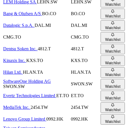
LEM Holding SA
LEHN.SW
LEHN.SW
Watchlist
Bang & Olufsen A/S
BO.CO
BO.CO
Watchlist
Datalogic S.p.A.
DAL.MI
DAL.MI
Watchlist
CMG.TO
CMG.TO
Watchlist
Dentsu Soken Inc.
4812.T
4812.T
Watchlist
Kinaxis Inc.
KXS.TO
KXS.TO
Watchlist
Hilan Ltd.
HLAN.TA
HLAN.TA
Watchlist
SoftwareOne Holding AG
SWON.SW
SWON.SW
Watchlist
Evertz Technologies Limited
ET.TO
ET.TO
Watchlist
MediaTek Inc.
2454.TW
2454.TW
Watchlist
Lenovo Group Limited
0992.HK
0992.HK
Watchlist