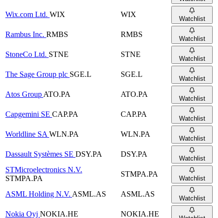
Wix.com Ltd.
WIX
WIX
Watchlist
Rambus Inc.
RMBS
RMBS
Watchlist
StoneCo Ltd.
STNE
STNE
Watchlist
The Sage Group plc
SGE.L
SGE.L
Watchlist
Atos Group
ATO.PA
ATO.PA
Watchlist
Capgemini SE
CAP.PA
CAP.PA
Watchlist
Worldline SA
WLN.PA
WLN.PA
Watchlist
Dassault Systèmes SE
DSY.PA
DSY.PA
Watchlist
STMicroelectronics N.V.
STMPA.PA
STMPA.PA
Watchlist
ASML Holding N.V.
ASML.AS
ASML.AS
Watchlist
Nokia Oyj
NOKIA.HE
NOKIA.HE