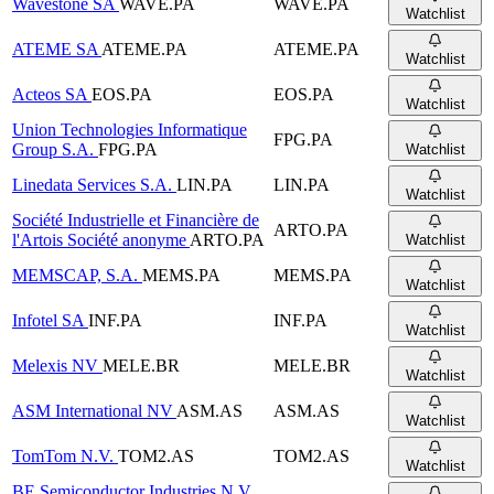
Wavestone SA
WAVE.PA
WAVE.PA
Watchlist
ATEME SA
ATEME.PA
ATEME.PA
Watchlist
Acteos SA
EOS.PA
EOS.PA
Watchlist
Union Technologies Informatique
FPG.PA
Group S.A.
FPG.PA
Watchlist
Linedata Services S.A.
LIN.PA
LIN.PA
Watchlist
Société Industrielle et Financière de
ARTO.PA
l'Artois Société anonyme
ARTO.PA
Watchlist
MEMSCAP, S.A.
MEMS.PA
MEMS.PA
Watchlist
Infotel SA
INF.PA
INF.PA
Watchlist
Melexis NV
MELE.BR
MELE.BR
Watchlist
ASM International NV
ASM.AS
ASM.AS
Watchlist
TomTom N.V.
TOM2.AS
TOM2.AS
Watchlist
BE Semiconductor Industries N.V.