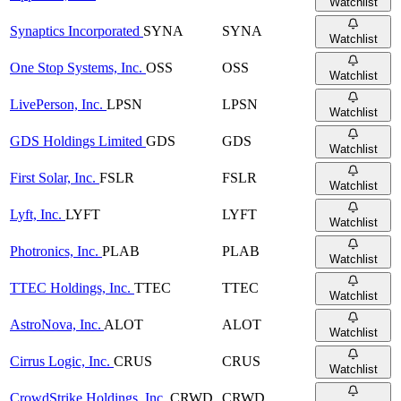
Watchlist
Synaptics Incorporated
SYNA
SYNA
Watchlist
One Stop Systems, Inc.
OSS
OSS
Watchlist
LivePerson, Inc.
LPSN
LPSN
Watchlist
GDS Holdings Limited
GDS
GDS
Watchlist
First Solar, Inc.
FSLR
FSLR
Watchlist
Lyft, Inc.
LYFT
LYFT
Watchlist
Photronics, Inc.
PLAB
PLAB
Watchlist
TTEC Holdings, Inc.
TTEC
TTEC
Watchlist
AstroNova, Inc.
ALOT
ALOT
Watchlist
Cirrus Logic, Inc.
CRUS
CRUS
Watchlist
CrowdStrike Holdings, Inc.
CRWD
CRWD