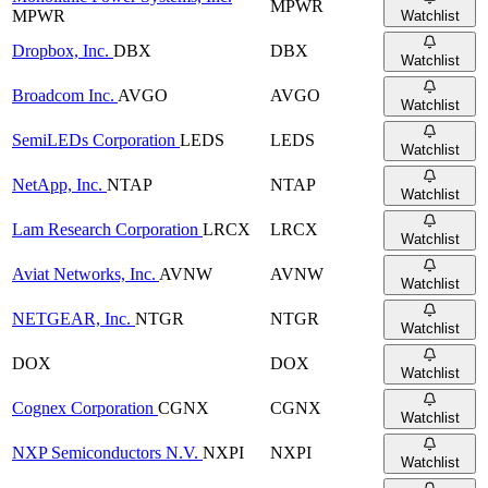
MPWR
MPWR
Watchlist
Dropbox, Inc.
DBX
DBX
Watchlist
Broadcom Inc.
AVGO
AVGO
Watchlist
SemiLEDs Corporation
LEDS
LEDS
Watchlist
NetApp, Inc.
NTAP
NTAP
Watchlist
Lam Research Corporation
LRCX
LRCX
Watchlist
Aviat Networks, Inc.
AVNW
AVNW
Watchlist
NETGEAR, Inc.
NTGR
NTGR
Watchlist
DOX
DOX
Watchlist
Cognex Corporation
CGNX
CGNX
Watchlist
NXP Semiconductors N.V.
NXPI
NXPI
Watchlist