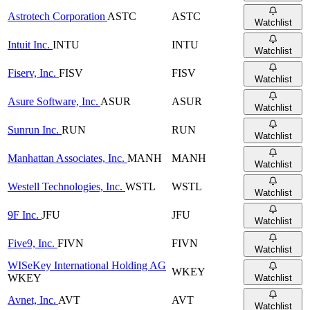
Astrotech Corporation
ASTC
ASTC
Watchlist
Intuit Inc.
INTU
INTU
Watchlist
Fiserv, Inc.
FISV
FISV
Watchlist
Asure Software, Inc.
ASUR
ASUR
Watchlist
Sunrun Inc.
RUN
RUN
Watchlist
Manhattan Associates, Inc.
MANH
MANH
Watchlist
Westell Technologies, Inc.
WSTL
WSTL
Watchlist
9F Inc.
JFU
JFU
Watchlist
Five9, Inc.
FIVN
FIVN
Watchlist
WISeKey International Holding AG
WKEY
WKEY
Watchlist
Avnet, Inc.
AVT
AVT
Watchlist