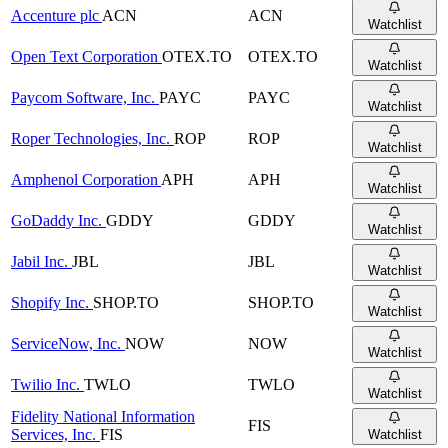
Accenture plc
ACN
ACN
Watchlist
Open Text Corporation
OTEX.TO
OTEX.TO
Watchlist
Paycom Software, Inc.
PAYC
PAYC
Watchlist
Roper Technologies, Inc.
ROP
ROP
Watchlist
Amphenol Corporation
APH
APH
Watchlist
GoDaddy Inc.
GDDY
GDDY
Watchlist
Jabil Inc.
JBL
JBL
Watchlist
Shopify Inc.
SHOP.TO
SHOP.TO
Watchlist
ServiceNow, Inc.
NOW
NOW
Watchlist
Twilio Inc.
TWLO
TWLO
Watchlist
Fidelity National Information
FIS
Services, Inc.
FIS
Watchlist