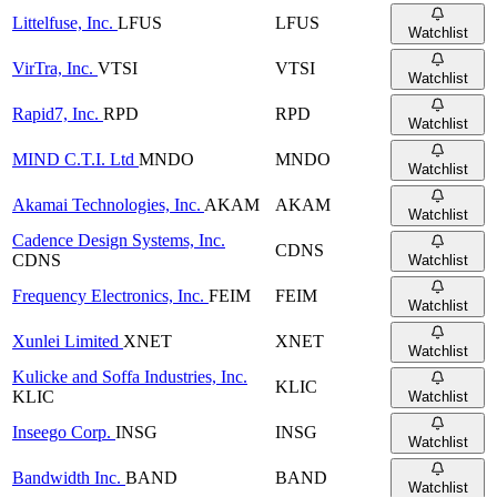
Littelfuse, Inc.
LFUS
LFUS
Watchlist
VirTra, Inc.
VTSI
VTSI
Watchlist
Rapid7, Inc.
RPD
RPD
Watchlist
MIND C.T.I. Ltd
MNDO
MNDO
Watchlist
Akamai Technologies, Inc.
AKAM
AKAM
Watchlist
Cadence Design Systems, Inc.
CDNS
CDNS
Watchlist
Frequency Electronics, Inc.
FEIM
FEIM
Watchlist
Xunlei Limited
XNET
XNET
Watchlist
Kulicke and Soffa Industries, Inc.
KLIC
KLIC
Watchlist
Inseego Corp.
INSG
INSG
Watchlist
Bandwidth Inc.
BAND
BAND
Watchlist