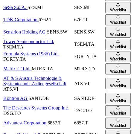
SeSa S.p.A.
SES.MI
SES.MI
Watchlist
TDK Corporation
6762.T
6762.T
Watchlist
Sensirion Holding AG
SENS.SW
SENS.SW
Watchlist
Tower Semiconductor Ltd.
TSEM.TA
TSEM.TA
Watchlist
Formula Systems (1985) Ltd.
FORTY.TA
FORTY.TA
Watchlist
Matrix IT Ltd.
MTRX.TA
MTRX.TA
Watchlist
AT & S Austria Technologie &
Systemtechnik Aktiengesellschaft
ATS.VI
Watchlist
ATS.VI
Kontron AG
SANT.DE
SANT.DE
Watchlist
The Descartes Systems Group Inc.
DSG.TO
DSG.TO
Watchlist
Advantest Corporation
6857.T
6857.T
Watchlist