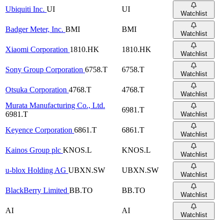
Ubiquiti Inc.
UI
UI
Watchlist
Badger Meter, Inc.
BMI
BMI
Watchlist
Xiaomi Corporation
1810.HK
1810.HK
Watchlist
Sony Group Corporation
6758.T
6758.T
Watchlist
Otsuka Corporation
4768.T
4768.T
Watchlist
Murata Manufacturing Co., Ltd.
6981.T
6981.T
Watchlist
Keyence Corporation
6861.T
6861.T
Watchlist
Kainos Group plc
KNOS.L
KNOS.L
Watchlist
u-blox Holding AG
UBXN.SW
UBXN.SW
Watchlist
BlackBerry Limited
BB.TO
BB.TO
Watchlist
AI
AI
Watchlist