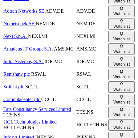
Watchlist
Adtran Networks SE
ADV.DE
ADV.DE
Watchlist
Nemetschek SE
NEM.DE
NEM.DE
Watchlist
Nexi S.p.A.
NEXI.MI
NEXI.MI
Watchlist
Amadeus IT Group, S.A.
AMS.MC
AMS.MC
Watchlist
Indra Sistemas, S.A.
IDR.MC
IDR.MC
Watchlist
Renishaw plc
RSW.L
RSW.L
Watchlist
Softcat plc
SCT.L
SCT.L
Watchlist
Computacenter plc
CCC.L
CCC.L
Watchlist
Tata Consultancy Services Limited
TCS.NS
TCS.NS
Watchlist
HCL Technologies Limited
HCLTECH.NS
HCLTECH.NS
Watchlist
Infosys Limited
INFY.NS
INFY.NS