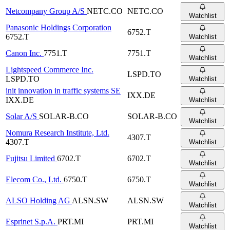
Netcompany Group A/S
NETC.CO
NETC.CO
Watchlist
Panasonic Holdings Corporation
6752.T
6752.T
Watchlist
Canon Inc.
7751.T
7751.T
Watchlist
Lightspeed Commerce Inc.
LSPD.TO
LSPD.TO
Watchlist
init innovation in traffic systems SE
IXX.DE
IXX.DE
Watchlist
Solar A/S
SOLAR-B.CO
SOLAR-B.CO
Watchlist
Nomura Research Institute, Ltd.
4307.T
4307.T
Watchlist
Fujitsu Limited
6702.T
6702.T
Watchlist
Elecom Co., Ltd.
6750.T
6750.T
Watchlist
ALSO Holding AG
ALSN.SW
ALSN.SW
Watchlist
Esprinet S.p.A.
PRT.MI
PRT.MI
Watchlist