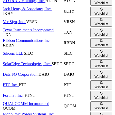
ADTRAN Holdings, Inc.
ADTN
ADTN
Watchlist
Jack Henry & Associates, Inc.
JKHY
JKHY
Watchlist
VeriSign, Inc.
VRSN
VRSN
Watchlist
Texas Instruments Incorporated
TXN
TXN
Watchlist
Ribbon Communications Inc.
RBBN
RBBN
Watchlist
Silicom Ltd.
SILC
SILC
Watchlist
SolarEdge Technologies, Inc.
SEDG
SEDG
Watchlist
Data I/O Corporation
DAIO
DAIO
Watchlist
PTC Inc.
PTC
PTC
Watchlist
Fortinet, Inc.
FTNT
FTNT
Watchlist
QUALCOMM Incorporated
QCOM
QCOM
Watchlist
Monolithic Power Systems, Inc.