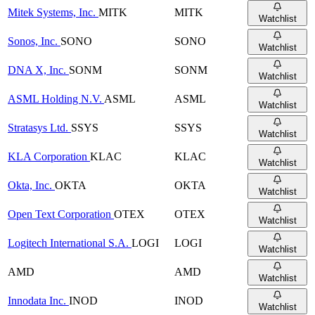
Mitek Systems, Inc.
MITK
MITK
Watchlist
Sonos, Inc.
SONO
SONO
Watchlist
DNA X, Inc.
SONM
SONM
Watchlist
ASML Holding N.V.
ASML
ASML
Watchlist
Stratasys Ltd.
SSYS
SSYS
Watchlist
KLA Corporation
KLAC
KLAC
Watchlist
Okta, Inc.
OKTA
OKTA
Watchlist
Open Text Corporation
OTEX
OTEX
Watchlist
Logitech International S.A.
LOGI
LOGI
Watchlist
AMD
AMD
Watchlist
Innodata Inc.
INOD
INOD
Watchlist