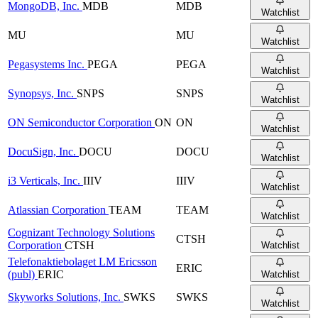
MongoDB, Inc.
MDB
MDB
Watchlist
MU
MU
Watchlist
Pegasystems Inc.
PEGA
PEGA
Watchlist
Synopsys, Inc.
SNPS
SNPS
Watchlist
ON Semiconductor Corporation
ON
ON
Watchlist
DocuSign, Inc.
DOCU
DOCU
Watchlist
i3 Verticals, Inc.
IIIV
IIIV
Watchlist
Atlassian Corporation
TEAM
TEAM
Watchlist
Cognizant Technology Solutions
CTSH
Corporation
CTSH
Watchlist
Telefonaktiebolaget LM Ericsson
ERIC
(publ)
ERIC
Watchlist
Skyworks Solutions, Inc.
SWKS
SWKS
Watchlist