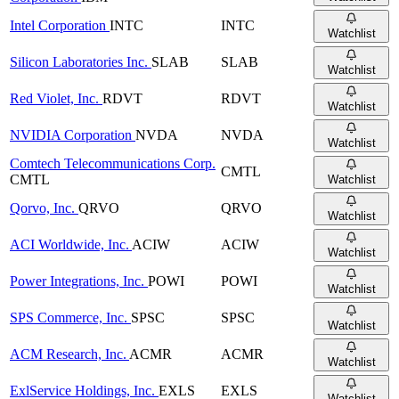
Intel Corporation
INTC
INTC
Watchlist
Silicon Laboratories Inc.
SLAB
SLAB
Watchlist
Red Violet, Inc.
RDVT
RDVT
Watchlist
NVIDIA Corporation
NVDA
NVDA
Watchlist
Comtech Telecommunications Corp.
CMTL
CMTL
Watchlist
Qorvo, Inc.
QRVO
QRVO
Watchlist
ACI Worldwide, Inc.
ACIW
ACIW
Watchlist
Power Integrations, Inc.
POWI
POWI
Watchlist
SPS Commerce, Inc.
SPSC
SPSC
Watchlist
ACM Research, Inc.
ACMR
ACMR
Watchlist
ExlService Holdings, Inc.
EXLS
EXLS
Watchlist