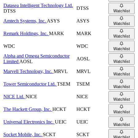
Datasea Intelligent Technology Ltd.
DTSS
DTSS
Watchlist
Amtech Systems, Inc.
ASYS
ASYS
Watchlist
Remark Holdings, Inc.
MARK
MARK
Watchlist
WDC
WDC
Watchlist
Alpha and Omega Semiconductor
AOSL
Limited
AOSL
Watchlist
Marvell Technology, Inc.
MRVL
MRVL
Watchlist
Tower Semiconductor Ltd.
TSEM
TSEM
Watchlist
NICE Ltd.
NICE
NICE
Watchlist
The Hackett Group, Inc.
HCKT
HCKT
Watchlist
Universal Electronics Inc.
UEIC
UEIC
Watchlist
Socket Mobile, Inc.
SCKT
SCKT
Watchlist