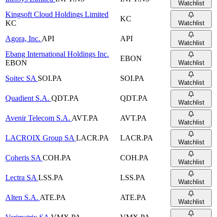
Watchlist
Kingsoft Cloud Holdings Limited
KC
KC
Watchlist
Agora, Inc.
API
API
Watchlist
Ebang International Holdings Inc.
EBON
EBON
Watchlist
Soitec SA
SOI.PA
SOI.PA
Watchlist
Quadient S.A.
QDT.PA
QDT.PA
Watchlist
Avenir Telecom S.A.
AVT.PA
AVT.PA
Watchlist
LACROIX Group SA
LACR.PA
LACR.PA
Watchlist
Coheris SA
COH.PA
COH.PA
Watchlist
Lectra SA
LSS.PA
LSS.PA
Watchlist
Alten S.A.
ATE.PA
ATE.PA
Watchlist