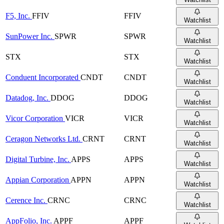
F5, Inc.
FFIV
FFIV
Watchlist
SunPower Inc.
SPWR
SPWR
Watchlist
STX
STX
Watchlist
Conduent Incorporated
CNDT
CNDT
Watchlist
Datadog, Inc.
DDOG
DDOG
Watchlist
Vicor Corporation
VICR
VICR
Watchlist
Ceragon Networks Ltd.
CRNT
CRNT
Watchlist
Digital Turbine, Inc.
APPS
APPS
Watchlist
Appian Corporation
APPN
APPN
Watchlist
Cerence Inc.
CRNC
CRNC
Watchlist
AppFolio, Inc.
APPF
APPF