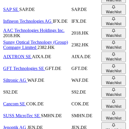
Watchlist
SAP SE
SAP.DE
SAP.DE
Watchlist
Infineon Technologies AG
IFX.DE
IFX.DE
Watchlist
AAC Technologies Holdings Inc.
2018.HK
2018.HK
Watchlist
Sunny Optical Technology (Group)
2382.HK
Company Limited
2382.HK
Watchlist
AIXTRON SE
AIXA.DE
AIXA.DE
Watchlist
GFT Technologies SE
GFT.DE
GFT.DE
Watchlist
Siltronic AG
WAF.DE
WAF.DE
Watchlist
S92.DE
S92.DE
Watchlist
Cancom SE
COK.DE
COK.DE
Watchlist
SUSS MicroTec SE
SMHN.DE
SMHN.DE
Watchlist
Jenoptik AG
JEN.DE
JEN.DE