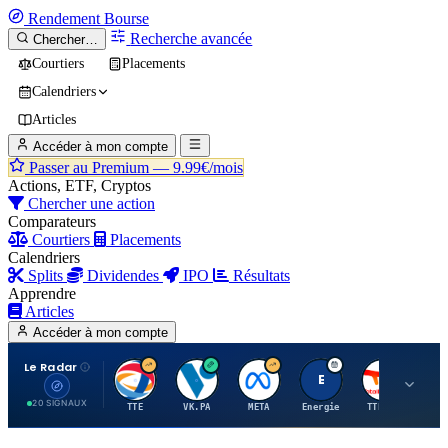
Rendement
Bourse
Recherche avancée
Chercher…
Courtiers
Placements
Calendriers
Articles
Accéder à mon compte
Passer au Premium —
9.99€/mois
Actions, ETF, Cryptos
Chercher une action
Comparateurs
Courtiers
Placements
Calendriers
Splits
Dividendes
IPO
Résultats
Apprendre
Articles
Accéder à mon compte
Le Radar
T
V
M
E
T
20 SIGNAUX
TTE
VK.PA
META
Energie
TTE.PA
RMS