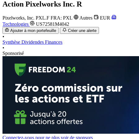
Action
Pixelworks Inc. R
Pixelworks, Inc.
PXL.F
FRA: PXL
Autres
EUR
Technologies
US72581M4042
Ajouter à mon portefeuille
Créer une alerte
•
Synthèse
Dividendes
Finances
•
Sponsorisé
Connectez-vous pour ne plus voir de sponsors