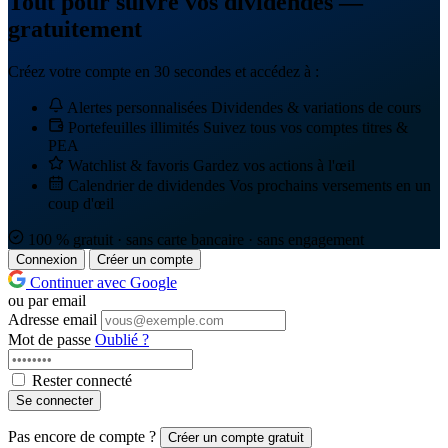
Tout pour suivre vos dividendes —
gratuitement
Créez votre compte en 30 secondes et accédez à :
Alertes personnalisées
Dividendes & variations de cours
Portefeuilles illimités
Suivez tous vos comptes titres &
PEA
Watchlist & favoris
Gardez vos actions à l'œil
Calendrier de dividendes
Vos prochains versements en un
coup d'œil
100 % gratuit · sans carte bancaire · sans engagement
Connexion
Créer un compte
Continuer avec Google
ou par email
Adresse email
Mot de passe
Oublié ?
Rester connecté
Se connecter
Pas encore de compte ?
Créer un compte gratuit