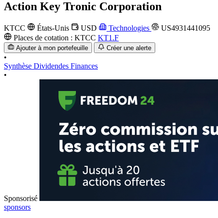
Action
Key Tronic Corporation
KTCC
États-Unis
USD
Technologies
US4931441095
Places de cotation :
KTCC
KT1.F
Ajouter à mon portefeuille
Créer une alerte
•
Synthèse
Dividendes
Finances
•
Sponsorisé
sponsors