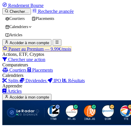
Rendement
Bourse
Recherche avancée
Chercher…
Courtiers
Placements
Calendriers
Articles
Accéder à mon compte
Passer au Premium —
9.99€/mois
Actions, ETF, Cryptos
Chercher une action
Comparateurs
Courtiers
Placements
Calendriers
Splits
Dividendes
IPO
Résultats
Apprendre
Articles
Accéder à mon compte
Le Radar
T
A
I
Q
T
20 SIGNAUX
TTWO
MT.AS
INGA.AS
QCOM
TTE