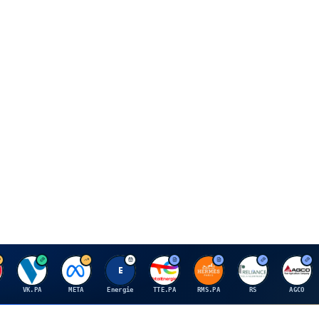
V
M
E
T
H
R
A
VK.PA
META
Energie
TTE.PA
RMS.PA
RS
AGCO