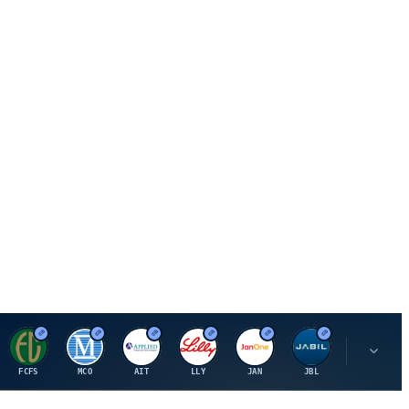
F
M
A
E
J
J
P
FCFS
MCO
AIT
LLY
JAN
JBL
PSHZF