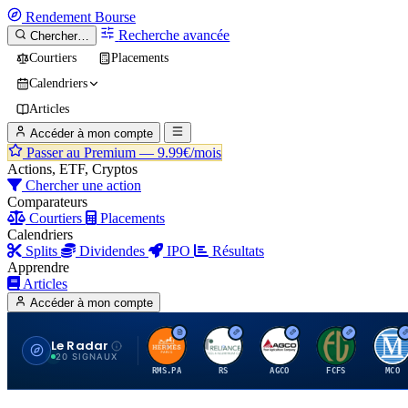
Rendement
Bourse
Recherche avancée
Chercher…
Courtiers
Placements
Calendriers
Articles
Accéder à mon compte
Passer au Premium —
9.99€/mois
Actions, ETF, Cryptos
Chercher une action
Comparateurs
Courtiers
Placements
Calendriers
Splits
Dividendes
IPO
Résultats
Apprendre
Articles
Accéder à mon compte
Le Radar
H
R
A
F
M
20 SIGNAUX
RMS.PA
RS
AGCO
FCFS
MCO