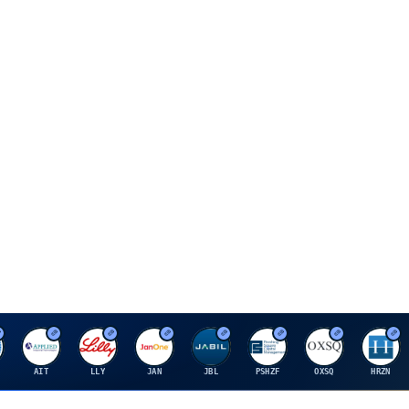
A
E
J
J
P
O
H
AIT
LLY
JAN
JBL
PSHZF
OXSQ
HRZN