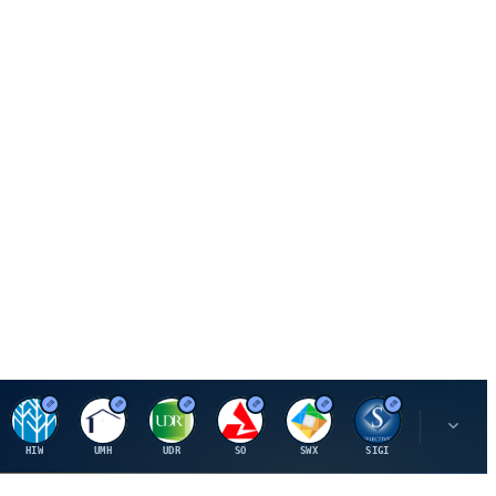
H
U
U
S
S
S
L
HIW
UMH
UDR
SO
SWX
SIGI
LNN