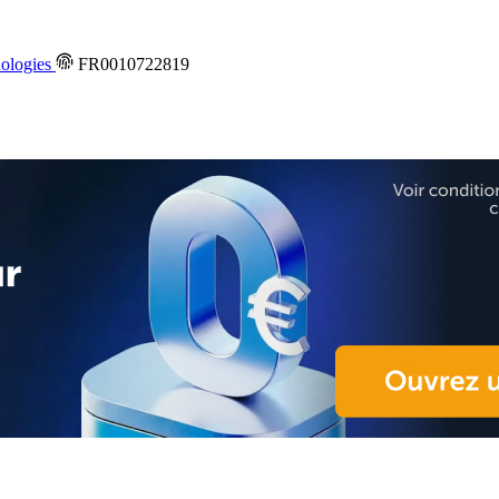
ologies
FR0010722819