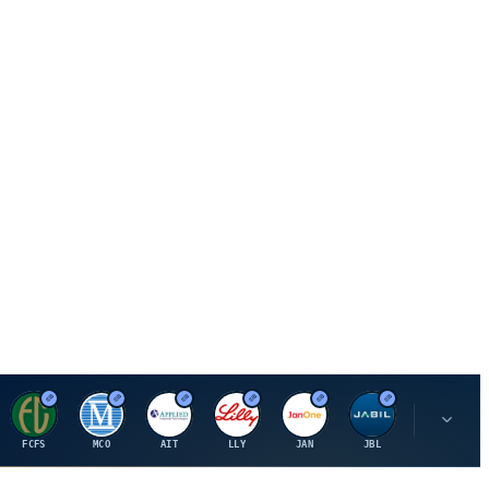
F
M
A
E
J
J
P
FCFS
MCO
AIT
LLY
JAN
JBL
PSHZF