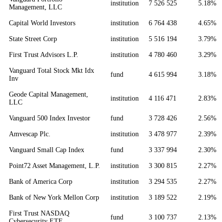
institution
7 526 525
5.18%
Management, LLC
Capital World Investors
institution
6 764 438
4.65%
State Street Corp
institution
5 516 194
3.79%
First Trust Advisors L.P.
institution
4 780 460
3.29%
Vanguard Total Stock Mkt Idx
fund
4 615 994
3.18%
Inv
Geode Capital Management,
institution
4 116 471
2.83%
LLC
Vanguard 500 Index Investor
fund
3 728 426
2.56%
Amvescap Plc.
institution
3 478 977
2.39%
Vanguard Small Cap Index
fund
3 337 994
2.30%
Point72 Asset Management, L.P.
institution
3 300 815
2.27%
Bank of America Corp
institution
3 294 535
2.27%
Bank of New York Mellon Corp
institution
3 189 522
2.19%
First Trust NASDAQ
fund
3 100 737
2.13%
Cybersecurity ETF