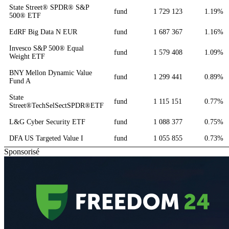
State Street® SPDR® S&P
fund
1 729 123
1.19%
500® ETF
EdRF Big Data N EUR
fund
1 687 367
1.16%
Invesco S&P 500® Equal
fund
1 579 408
1.09%
Weight ETF
BNY Mellon Dynamic Value
fund
1 299 441
0.89%
Fund A
State
fund
1 115 151
0.77%
Street®TechSelSectSPDR®ETF
L&G Cyber Security ETF
fund
1 088 377
0.75%
DFA US Targeted Value I
fund
1 055 855
0.73%
Sponsorisé