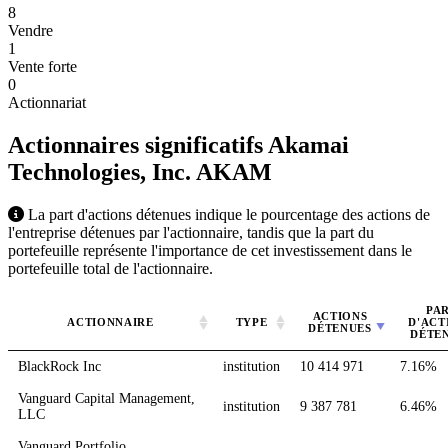
8
Vendre
1
Vente forte
0
Actionnariat
Actionnaires significatifs Akamai
Technologies, Inc.
AKAM
La part d'actions détenues indique le pourcentage des actions de
l'entreprise détenues par l'actionnaire, tandis que la part du
portefeuille représente l'importance de cet investissement dans le
portefeuille total de l'actionnaire.
PA
ACTIONS
ACTIONNAIRE
TYPE
D'ACT
DÉTENUES
DÉTE
BlackRock Inc
institution
10 414 971
7.16%
Vanguard Capital Management,
institution
9 387 781
6.46%
LLC
Vanguard Portfolio