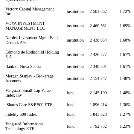
Victory Capital Management
institution
2 501 867
1.72%
Inc.
VOYA INVESTMENT
institution
2 460 561
1.69%
MANAGEMENT LLC
Nordea Investment Mgmt Bank
institution
2 438 054
1.68%
Demark A/s
Edmond de Rothschild Holding
institution
2 426 777
1.67%
S.A.
Bank of Nova Scotia
institution
2 340 301
1.61%
Morgan Stanley - Brokerage
institution
2 154 747
1.48%
Accounts
Vanguard Small Cap Value
fund
2 145 109
1.48%
Index Inv
iShares Core S&P 500 ETF
fund
1 896 214
1.30%
Fidelity 500 Index
fund
1 843 623
1.27%
Vanguard Information
fund
1 792 732
1.23%
Technology ETF