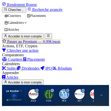
Rendement
Bourse
Recherche avancée
Chercher…
Courtiers
Placements
Calendriers
Articles
Accéder à mon compte
Passer au Premium —
9.99€/mois
Actions, ETF, Cryptos
Chercher une action
Comparateurs
Courtiers
Placements
Calendriers
Splits
Dividendes
IPO
Résultats
Apprendre
Articles
Accéder à mon compte
Le Radar
A
F
M
A
E
20 SIGNAUX
AGCO
FCFS
MCO
AIT
LLY
JA