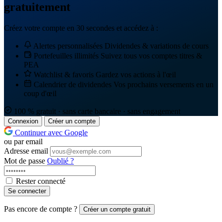
gratuitement
Créez votre compte en 30 secondes et accédez à :
Alertes personnalisées
Dividendes & variations de cours
Portefeuilles illimités
Suivez tous vos comptes titres &
PEA
Watchlist & favoris
Gardez vos actions à l'œil
Calendrier de dividendes
Vos prochains versements en un
coup d'œil
100 % gratuit · sans carte bancaire · sans engagement
Connexion
Créer un compte
Continuer avec Google
ou par email
Adresse email
Mot de passe
Oublié ?
Rester connecté
Se connecter
Pas encore de compte ?
Créer un compte gratuit