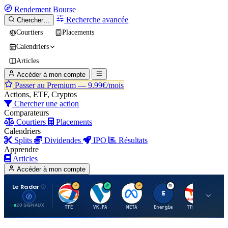
Rendement
Bourse
Recherche avancée
Chercher…
Courtiers
Placements
Calendriers
Articles
Accéder à mon compte
Passer au Premium —
9.99€/mois
Actions, ETF, Cryptos
Chercher une action
Comparateurs
Courtiers
Placements
Calendriers
Splits
Dividendes
IPO
Résultats
Apprendre
Articles
Accéder à mon compte
Le Radar
T
V
M
E
T
20 SIGNAUX
TTE
VK.PA
META
Energie
TTE.PA
RMS