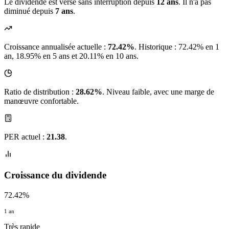
Le dividende est versé sans interruption depuis
12 ans
. Il n'a pas
diminué depuis
7 ans
.
Croissance annualisée actuelle :
72.42%
.
Historique : 72.42% en 1
an, 18.95% en 5 ans et 20.11% en 10 ans.
Ratio de distribution :
28.62%
. Niveau faible, avec une marge de
manœuvre confortable.
PER actuel :
21.38
.
Croissance du dividende
72.42%
1 an
Très rapide