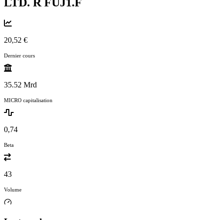
LTD. R
FUJ1.F
20,52 €
Dernier cours
35.52 Mrd
MICRO capitalisation
0,74
Beta
43
Volume