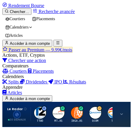
Rendement
Bourse
Recherche avancée
Chercher…
Courtiers
Placements
Calendriers
Articles
Accéder à mon compte
Passer au Premium —
9.99€/mois
Actions, ETF, Cryptos
Chercher une action
Comparateurs
Courtiers
Placements
Calendriers
Splits
Dividendes
IPO
Résultats
Apprendre
Articles
Accéder à mon compte
Le Radar
T
A
I
Q
T
20 SIGNAUX
TTWO
MT.AS
INGA.AS
QCOM
TTE
VK.