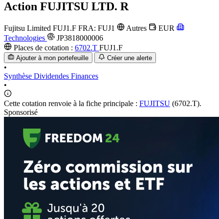
Action
FUJITSU LTD. R
Fujitsu Limited
FUJ1.F
FRA: FUJ1
Autres
EUR
Technologies
JP3818000006
Places de cotation :
6702.T
FUJ1.F
Ajouter à mon portefeuille
Créer une alerte
•
Synthèse
Dividendes
Finances
•
Cette cotation renvoie à la fiche principale :
FUJITSU
(6702.T).
Sponsorisé