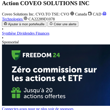
Action
COVEO SOLUTIONS INC
Coveo Solutions Inc.
CVO.TO
TSE: CVO
Canada
CAD
Technologies
CA22289D1078
Ajouter à mon portefeuille
Créer une alerte
•
Synthèse
Dividendes
Finances
•
Sponsorisé
Connectez-vous pour ne plus voir de sponsors