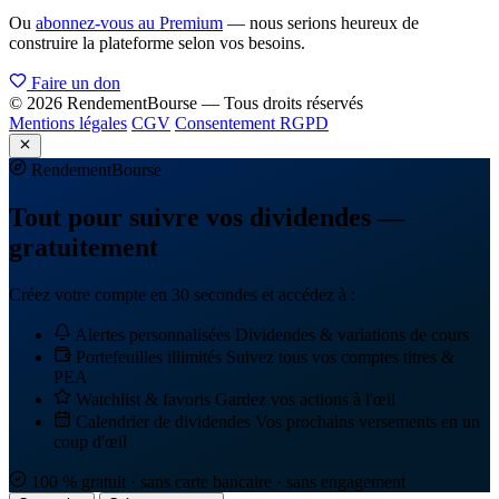
Ou
abonnez-vous au Premium
— nous serions heureux de
construire la plateforme selon vos besoins.
Faire un don
© 2026 RendementBourse — Tous droits réservés
Mentions légales
CGV
Consentement RGPD
Rendement
Bourse
Tout pour suivre vos dividendes —
gratuitement
Créez votre compte en 30 secondes et accédez à :
Alertes personnalisées
Dividendes & variations de cours
Portefeuilles illimités
Suivez tous vos comptes titres &
PEA
Watchlist & favoris
Gardez vos actions à l'œil
Calendrier de dividendes
Vos prochains versements en un
coup d'œil
100 % gratuit · sans carte bancaire · sans engagement