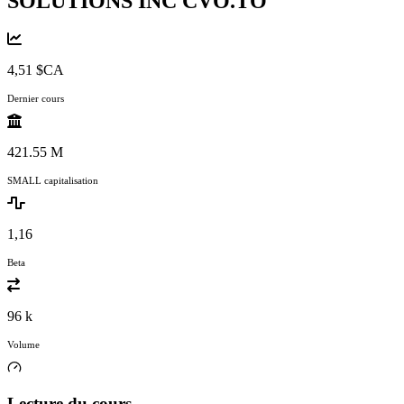
SOLUTIONS INC
CVO.TO
4,51 $CA
Dernier cours
421.55 M
SMALL capitalisation
1,16
Beta
96 k
Volume
Lecture du cours