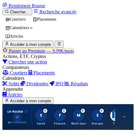
Rendement
Bourse
Recherche avancée
Chercher…
Courtiers
Placements
Calendriers
Articles
Accéder à mon compte
Passer au Premium —
9.99€/mois
Actions, ETF, Cryptos
Chercher une action
Comparateurs
Courtiers
Placements
Calendriers
Splits
Dividendes
IPO
Résultats
Apprendre
Articles
Accéder à mon compte
Le Radar
S
F
M
E
T
20 SIGNAUX
Santé
Finance
Matériaux
Energie
TTWO
MT.