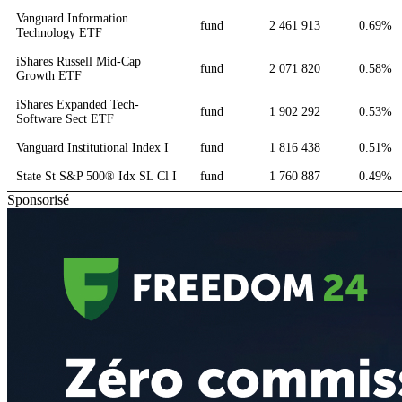
Vanguard Information
fund
2 461 913
0.69%
Technology ETF
iShares Russell Mid-Cap
fund
2 071 820
0.58%
Growth ETF
iShares Expanded Tech-
fund
1 902 292
0.53%
Software Sect ETF
Vanguard Institutional Index I
fund
1 816 438
0.51%
State St S&P 500® Idx SL Cl I
fund
1 760 887
0.49%
Sponsorisé