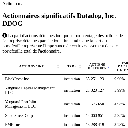
Actionnariat
Actionnaires significatifs Datadog, Inc.
DDOG
La part d'actions détenues indique le pourcentage des actions de
l'entreprise détenues par l'actionnaire, tandis que la part du
portefeuille représente l'importance de cet investissement dans le
portefeuille total de l'actionnaire.
PA
ACTIONS
ACTIONNAIRE
TYPE
D'ACT
DÉTENUES
DÉTE
BlackRock Inc
institution
35 251 123
9.90%
Vanguard Capital Management,
institution
21 320 127
5.99%
LLC
Vanguard Portfolio
institution
17 575 658
4.94%
Management, LLC
State Street Corp
institution
14 060 951
3.95%
FMR Inc
institution
13 288 419
3.73%