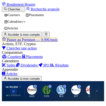
Rendement
Bourse
Recherche avancée
Chercher…
Courtiers
Placements
Calendriers
Articles
Accéder à mon compte
Passer au Premium —
9.99€/mois
Actions, ETF, Cryptos
Chercher une action
Comparateurs
Courtiers
Placements
Calendriers
Splits
Dividendes
IPO
Résultats
Apprendre
Articles
Accéder à mon compte
Le Radar
A
F
M
A
E
20 SIGNAUX
AGCO
FCFS
MCO
AIT
LLY
JA