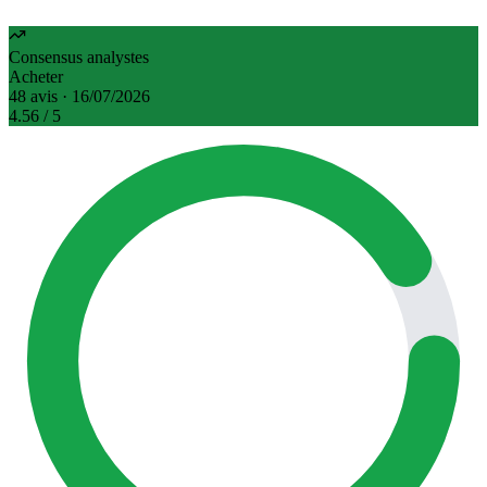
Consensus analystes
Acheter
48 avis · 16/07/2026
4.56
/ 5