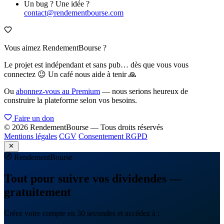
Un bug ? Une idée ?
contact@rendementbourse.com
Vous aimez RendementBourse ?
Le projet est indépendant et sans pub… dès que vous vous
connectez 😉 Un café nous aide à tenir 🙏
Ou
abonnez-vous au Premium
— nous serions heureux de
construire la plateforme selon vos besoins.
Faire un don
© 2026 RendementBourse — Tous droits réservés
Mentions légales
CGV
Consentement RGPD
Rendement
Bourse
Tout pour suivre vos dividendes —
gratuitement
Créez votre compte en 30 secondes et accédez à :