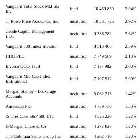
Vanguard Total Stock Mkt Idx
fund
10 459 850
2.94%
Inv
T. Rowe Price Associates, Inc.
institution
10 381 725
2.92%
Geode Capital Management,
institution
9 338 282
2.62%
LLC
Vanguard 500 Index Investor
fund
8 513 468
2.39%
HHG PLC
institution
7 749 569
2.18%
Invesco QQQ Trust
fund
7 117 982
2.00%
Vanguard Mid Cap Index
fund
7 107 912
2.00%
Institutional
Morgan Stanley - Brokerage
institution
5 062 213
1.42%
Accounts
Amvescap Plc.
institution
4 739 730
1.33%
iShares Core S&P 500 ETF
fund
4 325 226
1.22%
JPMorgan Chase & Co
institution
4 277 027
1.20%
The Goldman Sachs Group Inc
institution
4 262 710
1.20%