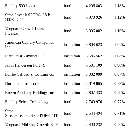
Fidelity 500 Index
fund
4 206 803
1.18%
State Street® SPDR® S&P
fund
3 970 926
1.12%
500® ETF
Vanguard Growth Index
fund
3 906 082
1.10%
Investor
American Century Companies
institution
3 804 623
1.07%
Inc
First Trust Advisors L.P.
institution
3 685 562
1.04%
Janus Henderson Forty S
fund
3 501 109
0.98%
Baillie Gifford & Co Limited.
institution
3 082 099
0.87%
Northern Trust Corp
institution
2 819 865
0.79%
Brown Advisory Holdings Inc
institution
2 807 433
0.79%
Fidelity Select Technology
fund
2 749 976
0.77%
State
fund
2 544 494
0.71%
Street®TechSelSectSPDR®ETF
Vanguard Mid-Cap Growth ETF
fund
2 490 232
0.70%