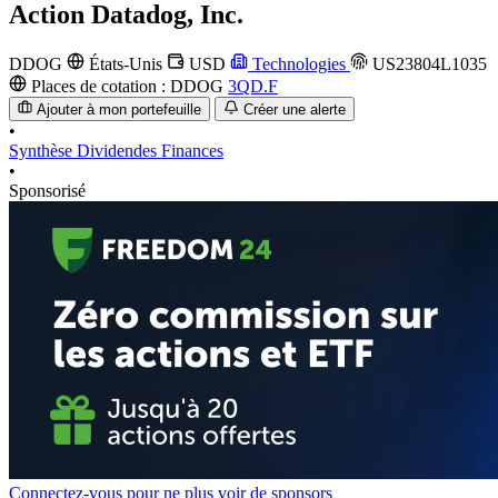
Action
Datadog, Inc.
DDOG
États-Unis
USD
Technologies
US23804L1035
Places de cotation :
DDOG
3QD.F
Ajouter à mon portefeuille
Créer une alerte
•
Synthèse
Dividendes
Finances
•
Sponsorisé
Connectez-vous pour ne plus voir de sponsors