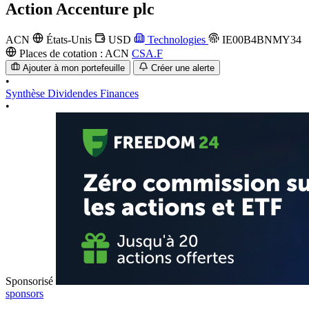
Action
Accenture plc
ACN
États-Unis
USD
Technologies
IE00B4BNMY34
Places de cotation :
ACN
CSA.F
Ajouter à mon portefeuille
Créer une alerte
•
Synthèse
Dividendes
Finances
•
Sponsorisé
sponsors