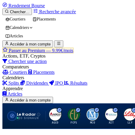
Rendement
Bourse
Recherche avancée
Chercher…
Courtiers
Placements
Calendriers
Articles
Accéder à mon compte
Passer au Premium —
9.99€/mois
Actions, ETF, Cryptos
Chercher une action
Comparateurs
Courtiers
Placements
Calendriers
Splits
Dividendes
IPO
Résultats
Apprendre
Articles
Accéder à mon compte
Le Radar
A
F
M
A
E
20 SIGNAUX
AGCO
FCFS
MCO
AIT
LLY