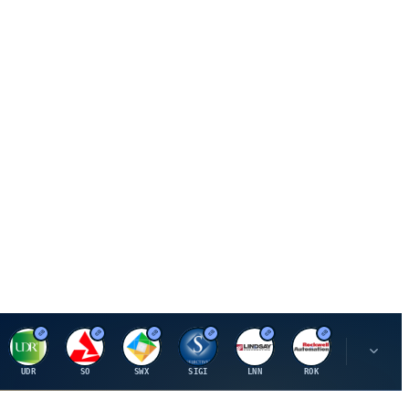
U
S
S
S
L
R
P
UDR
SO
SWX
SIGI
LNN
ROK
PSMT