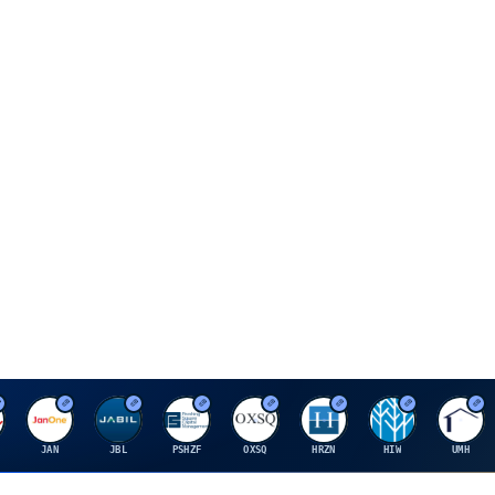
J
J
P
O
H
H
U
JAN
JBL
PSHZF
OXSQ
HRZN
HIW
UMH