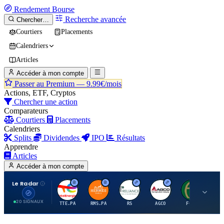
Rendement
Bourse
Recherche avancée
Chercher…
Courtiers
Placements
Calendriers
Articles
Accéder à mon compte
Passer au Premium —
9.99€/mois
Actions, ETF, Cryptos
Chercher une action
Comparateurs
Courtiers
Placements
Calendriers
Splits
Dividendes
IPO
Résultats
Apprendre
Articles
Accéder à mon compte
Le Radar
T
H
R
A
F
20 SIGNAUX
TTE.PA
RMS.PA
RS
AGCO
FCFS
MC