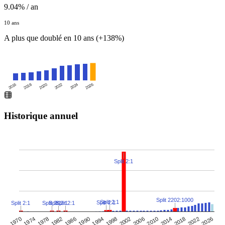
9.04% / an
10 ans
A plus que doublé en 10 ans (+138%)
2016
2020
2024
2018
2022
2026
Historique annuel
Split 2:1
Split 2202:1000
Split 2:1
Split 2:1
Split 2:1
Split 2:1
Split 2:1
Split 2:1
1970
1990
1978
1998
2018
1986
2006
2026
2014
1974
1994
1982
2002
2022
2010