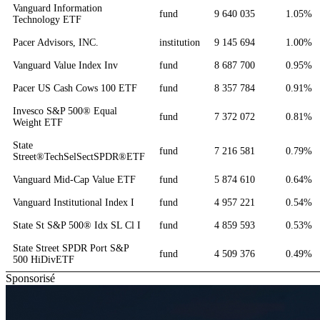
Vanguard Information
fund
9 640 035
1.05%
Technology ETF
Pacer Advisors, INC.
institution
9 145 694
1.00%
Vanguard Value Index Inv
fund
8 687 700
0.95%
Pacer US Cash Cows 100 ETF
fund
8 357 784
0.91%
Invesco S&P 500® Equal
fund
7 372 072
0.81%
Weight ETF
State
fund
7 216 581
0.79%
Street®TechSelSectSPDR®ETF
Vanguard Mid-Cap Value ETF
fund
5 874 610
0.64%
Vanguard Institutional Index I
fund
4 957 221
0.54%
State St S&P 500® Idx SL Cl I
fund
4 859 593
0.53%
State Street SPDR Port S&P
fund
4 509 376
0.49%
500 HiDivETF
Sponsorisé