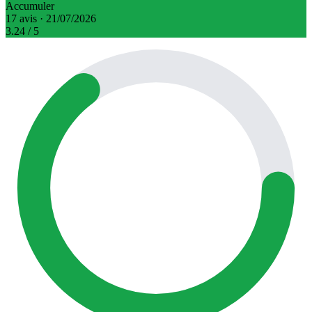
Accumuler
17 avis · 21/07/2026
3.24
/ 5