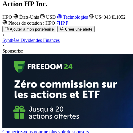
Action
HP Inc.
HPQ
États-Unis
USD
Technologies
US40434L1052
Places de cotation :
HPQ
7HP.F
Ajouter à mon portefeuille
Créer une alerte
•
Synthèse
Dividendes
Finances
•
Sponsorisé
Connectez-vous pour ne plus voir de sponsors