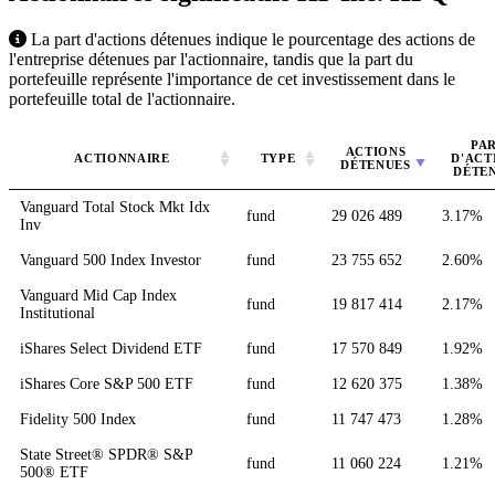
La part d'actions détenues indique le pourcentage des actions de
l'entreprise détenues par l'actionnaire, tandis que la part du
portefeuille représente l'importance de cet investissement dans le
portefeuille total de l'actionnaire.
PA
ACTIONS
ACTIONNAIRE
TYPE
D'ACT
DÉTENUES
DÉTE
Vanguard Total Stock Mkt Idx
fund
29 026 489
3.17%
Inv
Vanguard 500 Index Investor
fund
23 755 652
2.60%
Vanguard Mid Cap Index
fund
19 817 414
2.17%
Institutional
iShares Select Dividend ETF
fund
17 570 849
1.92%
iShares Core S&P 500 ETF
fund
12 620 375
1.38%
Fidelity 500 Index
fund
11 747 473
1.28%
State Street® SPDR® S&P
fund
11 060 224
1.21%
500® ETF