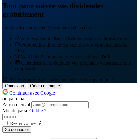
Tout pour suivre vos dividendes —
gratuitement
Créez votre compte en 30 secondes et accédez à :
Alertes personnalisées
Dividendes & variations de cours
Portefeuilles illimités
Suivez tous vos comptes titres &
PEA
Watchlist & favoris
Gardez vos actions à l'œil
Calendrier de dividendes
Vos prochains versements en un
coup d'œil
100 % gratuit · sans carte bancaire · sans engagement
Connexion
Créer un compte
Continuer avec Google
ou par email
Adresse email
Mot de passe
Oublié ?
Rester connecté
Se connecter