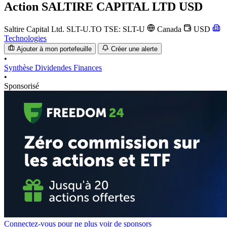
Action
SALTIRE CAPITAL LTD USD
Saltire Capital Ltd.
SLT-U.TO
TSE: SLT-U
Canada
USD
Technologies
Ajouter à mon portefeuille
Créer une alerte
•
Synthèse
Dividendes
Finances
•
Sponsorisé
Connectez-vous pour ne plus voir de sponsors