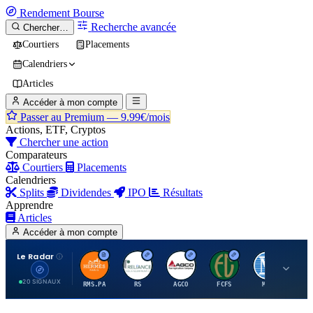
Rendement
Bourse
Recherche avancée
Chercher…
Courtiers
Placements
Calendriers
Articles
Accéder à mon compte
Passer au Premium —
9.99€/mois
Actions, ETF, Cryptos
Chercher une action
Comparateurs
Courtiers
Placements
Calendriers
Splits
Dividendes
IPO
Résultats
Apprendre
Articles
Accéder à mon compte
Le Radar
H
R
A
F
M
20 SIGNAUX
RMS.PA
RS
AGCO
FCFS
MCO
AI