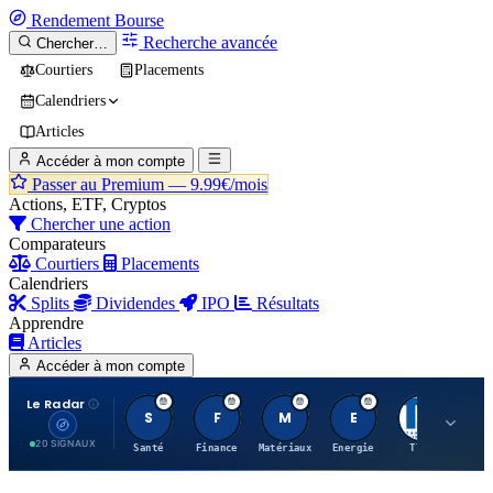
Rendement
Bourse
Recherche avancée
Chercher…
Courtiers
Placements
Calendriers
Articles
Accéder à mon compte
Passer au Premium —
9.99€/mois
Actions, ETF, Cryptos
Chercher une action
Comparateurs
Courtiers
Placements
Calendriers
Splits
Dividendes
IPO
Résultats
Apprendre
Articles
Accéder à mon compte
Le Radar
S
F
M
E
T
20 SIGNAUX
Santé
Finance
Matériaux
Energie
TTWO
MT.