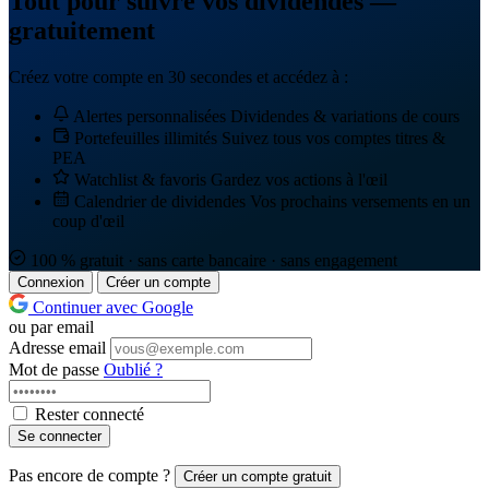
Tout pour suivre vos dividendes —
gratuitement
Créez votre compte en 30 secondes et accédez à :
Alertes personnalisées
Dividendes & variations de cours
Portefeuilles illimités
Suivez tous vos comptes titres &
PEA
Watchlist & favoris
Gardez vos actions à l'œil
Calendrier de dividendes
Vos prochains versements en un
coup d'œil
100 % gratuit · sans carte bancaire · sans engagement
Connexion
Créer un compte
Continuer avec Google
ou par email
Adresse email
Mot de passe
Oublié ?
Rester connecté
Se connecter
Pas encore de compte ?
Créer un compte gratuit