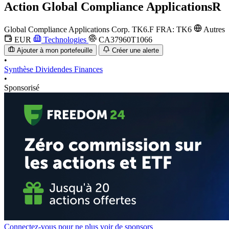
Action
Global Compliance ApplicationsR
Global Compliance Applications Corp.
TK6.F
FRA: TK6
Autres
EUR
Technologies
CA37960T1066
Ajouter à mon portefeuille
Créer une alerte
•
Synthèse
Dividendes
Finances
•
Sponsorisé
Connectez-vous pour ne plus voir de sponsors