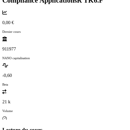
Compliance ApplicationsR
TK6.F
0,00 €
Dernier cours
911977
NANO capitalisation
-0,60
Beta
21 k
Volume
Lecture du cours