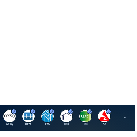
O
H
H
U
U
S
S
OXSQ
HRZN
HIW
UMH
UDR
SO
SWX