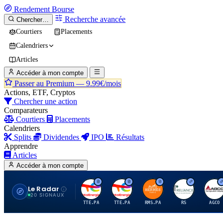
Rendement
Bourse
Recherche avancée
Chercher…
Courtiers
Placements
Calendriers
Articles
Accéder à mon compte
Passer au Premium —
9.99€/mois
Actions, ETF, Cryptos
Chercher une action
Comparateurs
Courtiers
Placements
Calendriers
Splits
Dividendes
IPO
Résultats
Apprendre
Articles
Accéder à mon compte
Le Radar
T
T
H
R
A
20 SIGNAUX
TTE.PA
TTE.PA
RMS.PA
RS
AGCO