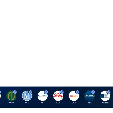
F
M
A
E
J
J
P
FCFS
MCO
AIT
LLY
JAN
JBL
PSHZF