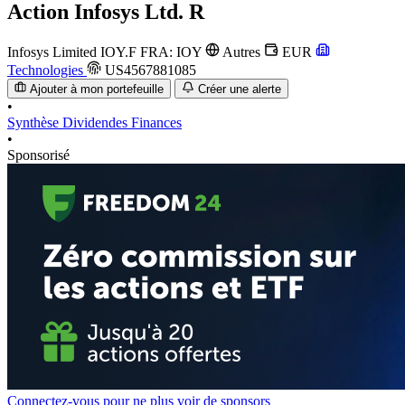
Action
Infosys Ltd. R
Infosys Limited
IOY.F
FRA: IOY
Autres
EUR
Technologies
US4567881085
Ajouter à mon portefeuille
Créer une alerte
•
Synthèse
Dividendes
Finances
•
Sponsorisé
Connectez-vous pour ne plus voir de sponsors