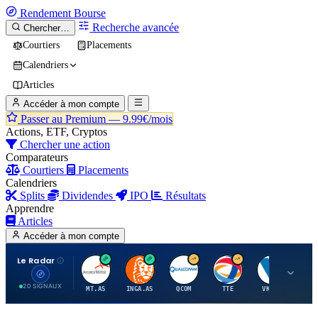
Rendement
Bourse
Recherche avancée
Chercher…
Courtiers
Placements
Calendriers
Articles
Accéder à mon compte
Passer au Premium —
9.99€/mois
Actions, ETF, Cryptos
Chercher une action
Comparateurs
Courtiers
Placements
Calendriers
Splits
Dividendes
IPO
Résultats
Apprendre
Articles
Accéder à mon compte
Le Radar
A
I
Q
T
V
20 SIGNAUX
MT.AS
INGA.AS
QCOM
TTE
VK.PA
ME