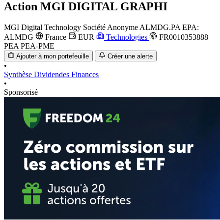
Action
MGI DIGITAL GRAPHI
MGI Digital Technology Société Anonyme
ALMDG.PA
EPA:
ALMDG
France
EUR
Technologies
FR0010353888
PEA
PEA-PME
Ajouter à mon portefeuille
Créer une alerte
•
Synthèse
Dividendes
Finances
•
Sponsorisé