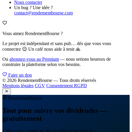
Nous contacter
Un bug ? Une idée ?
contact@rendementbourse.com
Vous aimez RendementBourse ?
Le projet est indépendant et sans pub… dès que vous vous
connectez 😉 Un café nous aide à tenir 🙏
Ou
abonnez-vous au Premium
— nous serions heureux de
construire la plateforme selon vos besoins.
Faire un don
© 2026 RendementBourse — Tous droits réservés
Mentions légales
CGV
Consentement RGPD
Rendement
Bourse
Tout pour suivre vos dividendes —
gratuitement
Créez votre compte en 30 secondes et accédez à :