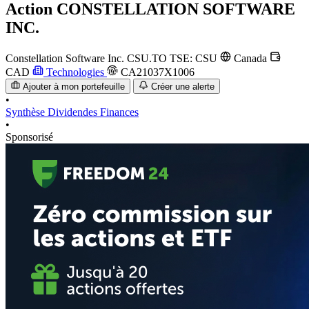
Action
CONSTELLATION SOFTWARE
INC.
Constellation Software Inc.
CSU.TO
TSE: CSU
Canada
CAD
Technologies
CA21037X1006
Ajouter à mon portefeuille
Créer une alerte
•
Synthèse
Dividendes
Finances
•
Sponsorisé