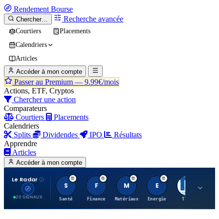
Rendement
Bourse
Recherche avancée
Chercher…
Courtiers
Placements
Calendriers
Articles
Accéder à mon compte
Passer au Premium —
9.99€/mois
Actions, ETF, Cryptos
Chercher une action
Comparateurs
Courtiers
Placements
Calendriers
Splits
Dividendes
IPO
Résultats
Apprendre
Articles
Accéder à mon compte
Le Radar
S
F
M
E
T
20 SIGNAUX
Santé
Finance
Matériaux
Energie
TTWO
MT.