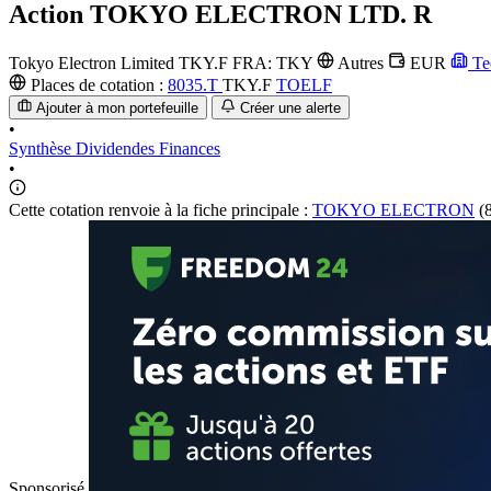
Action
TOKYO ELECTRON LTD. R
Tokyo Electron Limited
TKY.F
FRA: TKY
Autres
EUR
Te
Places de cotation :
8035.T
TKY.F
TOELF
Ajouter à mon portefeuille
Créer une alerte
•
Synthèse
Dividendes
Finances
•
Cette cotation renvoie à la fiche principale :
TOKYO ELECTRON
(8
Sponsorisé