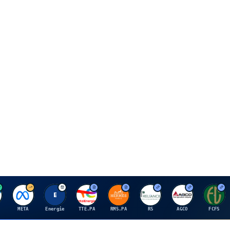
M
E
T
H
R
A
F
META
Energie
TTE.PA
RMS.PA
RS
AGCO
FCFS