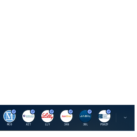
M
A
E
J
J
P
O
MCO
AIT
LLY
JAN
JBL
PSHZF
OXSQ