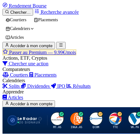
Rendement
Bourse
Recherche avancée
Chercher…
Courtiers
Placements
Calendriers
Articles
Accéder à mon compte
Passer au Premium —
9.99€/mois
Actions, ETF, Cryptos
Chercher une action
Comparateurs
Courtiers
Placements
Calendriers
Splits
Dividendes
IPO
Résultats
Apprendre
Articles
Accéder à mon compte
Le Radar
A
I
Q
T
V
20 SIGNAUX
MT.AS
INGA.AS
QCOM
TTE
VK.PA