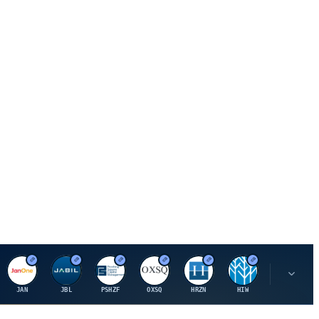
J
J
P
O
H
H
U
JAN
JBL
PSHZF
OXSQ
HRZN
HIW
UMH