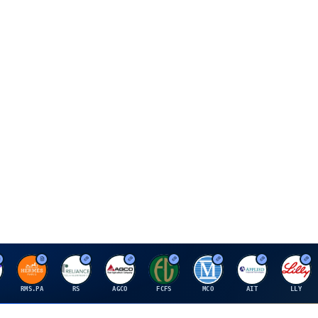
H
R
A
F
M
A
E
RMS.PA
RS
AGCO
FCFS
MCO
AIT
LLY