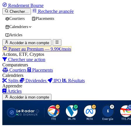
Rendement
Bourse
Recherche avancée
Chercher…
Courtiers
Placements
Calendriers
Articles
Accéder à mon compte
Passer au Premium —
9.99€/mois
Actions, ETF, Cryptos
Chercher une action
Comparateurs
Courtiers
Placements
Calendriers
Splits
Dividendes
IPO
Résultats
Apprendre
Articles
Accéder à mon compte
Le Radar
T
V
M
E
T
20 SIGNAUX
TTE
VK.PA
META
Energie
TTE.PA