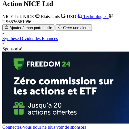
Action
NICE Ltd
NICE Ltd.
NICE
États-Unis
USD
Technologies
US6536561086
Ajouter à mon portefeuille
Créer une alerte
•
Synthèse
Dividendes
Finances
•
Sponsorisé
Connectez-vous pour ne plus voir de sponsors