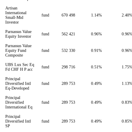
Artisan
International
fund
670 498
1.14%
2.40
Small-Mid
Investor
Parnassus Value
fund
562 421
0.96%
0.96
Equity Investor
Parnassus Value
Equity Fund
fund
532 330
0.91%
0.96
Composite
UBS Lux Sec Eq
fund
298 716
0.51%
1.75
Fd CHF H P acc
Principal
Diversified Intl
fund
289 753
0.49%
1.13
Eq-Developed
Principal
Diversified
fund
289 753
0.49%
0.83
International Eq
Principal
Diversified Intl
fund
289 753
0.49%
0.85
SP