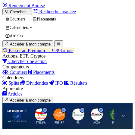
Rendement
Bourse
Recherche avancée
Chercher…
Courtiers
Placements
Calendriers
Articles
Accéder à mon compte
Passer au Premium —
9.99€/mois
Actions, ETF, Cryptos
Chercher une action
Comparateurs
Courtiers
Placements
Calendriers
Splits
Dividendes
IPO
Résultats
Apprendre
Articles
Accéder à mon compte
Le Radar
T
H
R
A
F
20 SIGNAUX
TTE.PA
RMS.PA
RS
AGCO
FCFS
MC