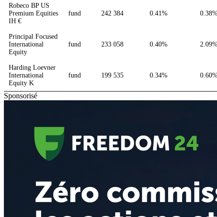
Robeco BP US
Premium Equities
fund
242 384
0.41%
0.38
IH €
Principal Focused
International
fund
233 058
0.40%
2.09
Equity
Harding Loevner
International
fund
199 535
0.34%
0.60
Equity K
Sponsorisé