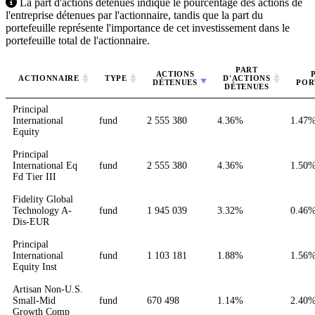
La part d'actions détenues indique le pourcentage des actions de
l'entreprise détenues par l'actionnaire, tandis que la part du
portefeuille représente l'importance de cet investissement dans le
portefeuille total de l'actionnaire.
PART
ACTIONS
ACTIONNAIRE
TYPE
D'ACTIONS
DÉTENUES
POR
DÉTENUES
Principal
International
fund
2 555 380
4.36%
1.47
Equity
Principal
International Eq
fund
2 555 380
4.36%
1.50
Fd Tier III
Fidelity Global
Technology A-
fund
1 945 039
3.32%
0.46
Dis-EUR
Principal
International
fund
1 103 181
1.88%
1.56
Equity Inst
Artisan Non-U.S.
Small-Mid
fund
670 498
1.14%
2.40
Growth Comp