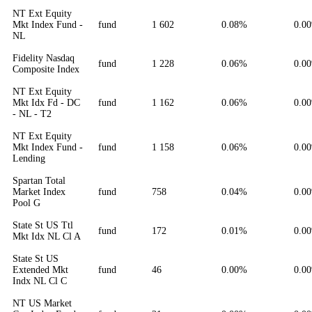
NT Ext Equity
Mkt Index Fund -
fund
1 602
0.08%
0.0
NL
Fidelity Nasdaq
fund
1 228
0.06%
0.0
Composite Index
NT Ext Equity
Mkt Idx Fd - DC
fund
1 162
0.06%
0.0
- NL - T2
NT Ext Equity
Mkt Index Fund -
fund
1 158
0.06%
0.0
Lending
Spartan Total
Market Index
fund
758
0.04%
0.0
Pool G
State St US Ttl
fund
172
0.01%
0.0
Mkt Idx NL Cl A
State St US
Extended Mkt
fund
46
0.00%
0.0
Indx NL Cl C
NT US Market