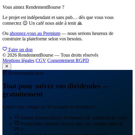
Vous aimez RendementBourse ?
Le projet est indépendant et sans pub… dès que vous vous
connectez 😉 Un café nous aide à tenir 🙏
Ou
abonnez-vous au Premium
— nous serions heureux de
construire la plateforme selon vos besoins.
Faire un don
© 2026 RendementBourse — Tous droits réservés
Mentions légales
CGV
Consentement RGPD
Rendement
Bourse
Tout pour suivre vos dividendes —
gratuitement
Créez votre compte en 30 secondes et accédez à :
Alertes personnalisées
Dividendes & variations de cours
Portefeuilles illimités
Suivez tous vos comptes titres &
PEA