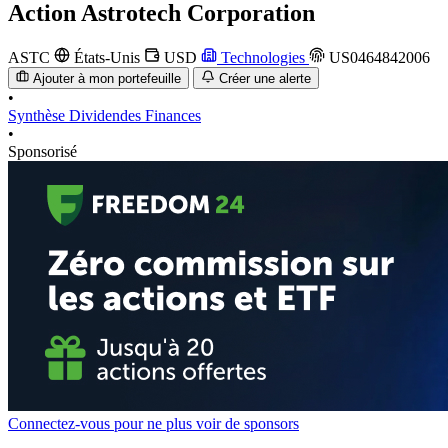
Action
Astrotech Corporation
ASTC
États-Unis
USD
Technologies
US0464842006
Ajouter à mon portefeuille
Créer une alerte
•
Synthèse
Dividendes
Finances
•
Sponsorisé
Connectez-vous pour ne plus voir de sponsors