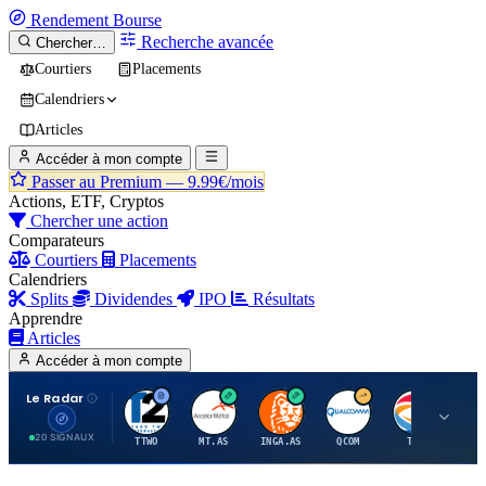
Rendement
Bourse
Recherche avancée
Chercher…
Courtiers
Placements
Calendriers
Articles
Accéder à mon compte
Passer au Premium —
9.99€/mois
Actions, ETF, Cryptos
Chercher une action
Comparateurs
Courtiers
Placements
Calendriers
Splits
Dividendes
IPO
Résultats
Apprendre
Articles
Accéder à mon compte
Le Radar
T
A
I
Q
T
20 SIGNAUX
TTWO
MT.AS
INGA.AS
QCOM
TTE
VK.