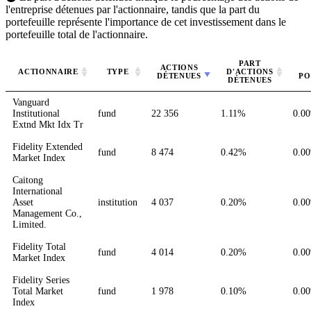
l'entreprise détenues par l'actionnaire, tandis que la part du
portefeuille représente l'importance de cet investissement dans le
portefeuille total de l'actionnaire.
PART
ACTIONS
ACTIONNAIRE
TYPE
D'ACTIONS
DÉTENUES
PO
DÉTENUES
Vanguard
Institutional
fund
22 356
1.11%
0.0
Extnd Mkt Idx Tr
Fidelity Extended
fund
8 474
0.42%
0.0
Market Index
Caitong
International
Asset
institution
4 037
0.20%
0.0
Management Co.,
Limited.
Fidelity Total
fund
4 014
0.20%
0.0
Market Index
Fidelity Series
Total Market
fund
1 978
0.10%
0.0
Index