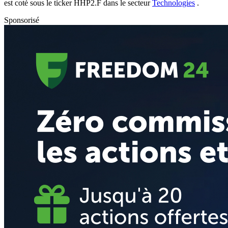
est coté sous le ticker
HHP2.F
dans le secteur
Technologies
.
Sponsorisé