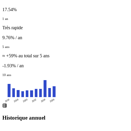
17.54%
1 an
Très rapide
9.76% / an
5 ans
≈ +59% au total sur 5 ans
-1.93% / an
10 ans
2016
2020
2024
2018
2022
2026
Historique annuel