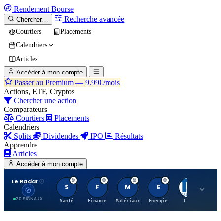
Rendement
Bourse
Recherche avancée
Chercher…
Courtiers
Placements
Calendriers
Articles
Accéder à mon compte
Passer au Premium —
9.99€/mois
Actions, ETF, Cryptos
Chercher une action
Comparateurs
Courtiers
Placements
Calendriers
Splits
Dividendes
IPO
Résultats
Apprendre
Articles
Accéder à mon compte
Le Radar
S
F
M
E
T
20 SIGNAUX
Santé
Finance
Matériaux
Energie
TTWO
MT.