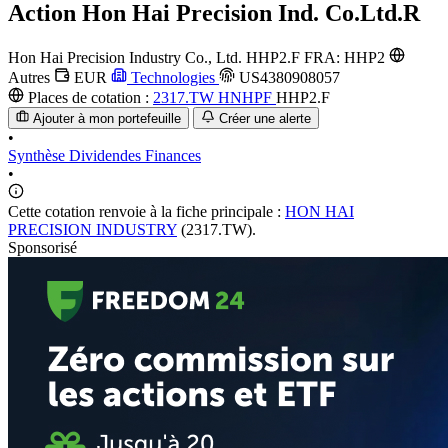
Action
Hon Hai Precision Ind. Co.Ltd.R
Hon Hai Precision Industry Co., Ltd.
HHP2.F
FRA: HHP2
Autres
EUR
Technologies
US4380908057
Places de cotation :
2317.TW
HNHPF
HHP2.F
Ajouter à mon portefeuille
Créer une alerte
•
Synthèse
Dividendes
Finances
•
Cette cotation renvoie à la fiche principale :
HON HAI
PRECISION INDUSTRY
(2317.TW).
Sponsorisé