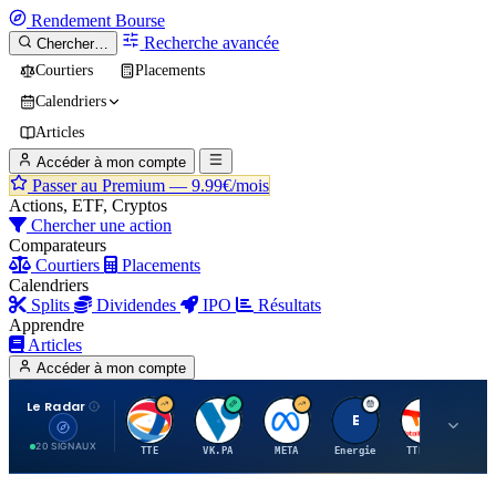
Rendement
Bourse
Recherche avancée
Chercher…
Courtiers
Placements
Calendriers
Articles
Accéder à mon compte
Passer au Premium —
9.99€/mois
Actions, ETF, Cryptos
Chercher une action
Comparateurs
Courtiers
Placements
Calendriers
Splits
Dividendes
IPO
Résultats
Apprendre
Articles
Accéder à mon compte
Le Radar
T
V
M
E
T
20 SIGNAUX
TTE
VK.PA
META
Energie
TTE.PA
RMS