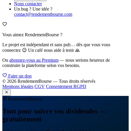
Nous contacter
Un bug ? Une idée ?
contact@rendementbourse.com
Vous aimez RendementBourse ?
Le projet est indépendant et sans pub… dès que vous vous
connectez 😉 Un café nous aide à tenir 🙏
Ou
abonnez-vous au Premium
— nous serions heureux de
construire la plateforme selon vos besoins.
Faire un don
© 2026 RendementBourse — Tous droits réservés
Mentions légales
CGV
Consentement RGPD
Rendement
Bourse
Tout pour suivre vos dividendes —
gratuitement