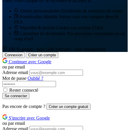
Créez votre compte en 30 secondes et accédez à :
Alertes personnalisées
Dividendes & variations de cours
Portefeuilles illimités
Suivez tous vos comptes titres &
PEA
Watchlist & favoris
Gardez vos actions à l'œil
Calendrier de dividendes
Vos prochains versements en un
coup d'œil
100 % gratuit · sans carte bancaire · sans engagement
Connexion
Créer un compte
Continuer avec Google
ou par email
Adresse email
Mot de passe
Oublié ?
Rester connecté
Se connecter
Pas encore de compte ?
Créer un compte gratuit
S'inscrire avec Google
ou par email
Adresse email