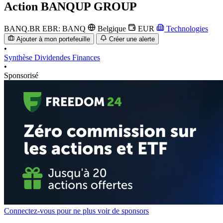
Action
BANQUP GROUP
BANQ.BR
EBR: BANQ
Belgique
EUR
Technologies
Ajouter à mon portefeuille
Créer une alerte
•
Synthèse
Dividendes
Finances
•
Sponsorisé
Connectez-vous pour ne plus voir de sponsors