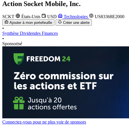
Action
Socket Mobile, Inc.
SCKT
États-Unis
USD
Technologies
US83368E2000
Ajouter à mon portefeuille
Créer une alerte
•
Synthèse
Dividendes
Finances
•
Sponsorisé
Connectez-vous pour ne plus voir de sponsors