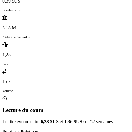
0,39 $US
Dernier cours
3.18 M
NANO capitalisation
1,28
Beta
15 k
Volume
Lecture du cours
Le titre évolue entre
0,38 $US
et
1,36 $US
sur 52 semaines.
Point bas
Point haut