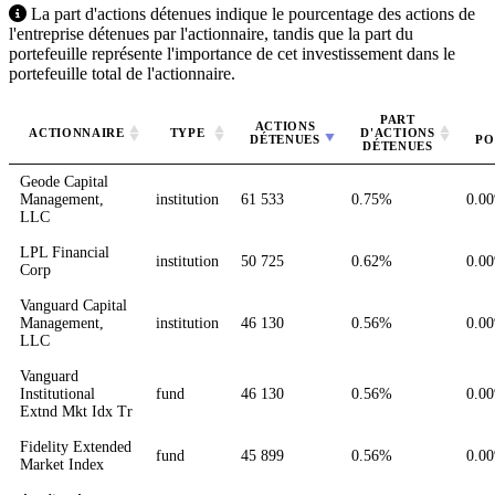
La part d'actions détenues indique le pourcentage des actions de
l'entreprise détenues par l'actionnaire, tandis que la part du
portefeuille représente l'importance de cet investissement dans le
portefeuille total de l'actionnaire.
PART
ACTIONS
ACTIONNAIRE
TYPE
D'ACTIONS
DÉTENUES
PO
DÉTENUES
Geode Capital
Management,
institution
61 533
0.75%
0.0
LLC
LPL Financial
institution
50 725
0.62%
0.0
Corp
Vanguard Capital
Management,
institution
46 130
0.56%
0.0
LLC
Vanguard
Institutional
fund
46 130
0.56%
0.0
Extnd Mkt Idx Tr
Fidelity Extended
fund
45 899
0.56%
0.0
Market Index