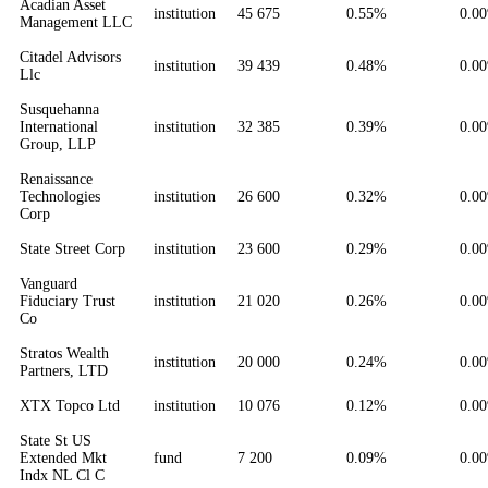
Acadian Asset
institution
45 675
0.55%
0.0
Management LLC
Citadel Advisors
institution
39 439
0.48%
0.0
Llc
Susquehanna
International
institution
32 385
0.39%
0.0
Group, LLP
Renaissance
Technologies
institution
26 600
0.32%
0.0
Corp
State Street Corp
institution
23 600
0.29%
0.0
Vanguard
Fiduciary Trust
institution
21 020
0.26%
0.0
Co
Stratos Wealth
institution
20 000
0.24%
0.0
Partners, LTD
XTX Topco Ltd
institution
10 076
0.12%
0.0
State St US
Extended Mkt
fund
7 200
0.09%
0.0
Indx NL Cl C