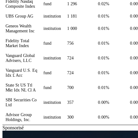
Fidelity Nasdaq
fund
1 296
0.02%
0.0
Composite Index
UBS Group AG
institution
1 181
0.01%
0.0
Geneos Wealth
institution
1 000
0.01%
0.0
Management Inc
Fidelity Total
fund
756
0.01%
0.0
Market Index
Vanguard Global
institution
724
0.01%
0.0
Advisers, LLC
Vanguard U.S. Eq
fund
724
0.01%
0.0
Idx £ Acc
State St US Ttl
fund
700
0.01%
0.0
Mkt Idx NL Cl A
SBI Securities Co
institution
357
0.00%
0.0
Ltd
Advisor Group
institution
300
0.00%
0.0
Holdings, Inc.
Sponsorisé