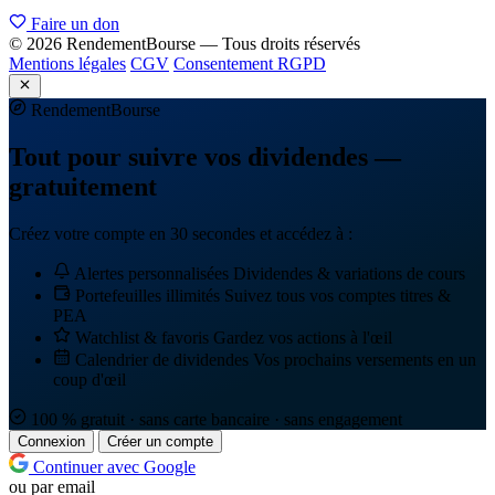
Faire un don
© 2026 RendementBourse — Tous droits réservés
Mentions légales
CGV
Consentement RGPD
Rendement
Bourse
Tout pour suivre vos dividendes —
gratuitement
Créez votre compte en 30 secondes et accédez à :
Alertes personnalisées
Dividendes & variations de cours
Portefeuilles illimités
Suivez tous vos comptes titres &
PEA
Watchlist & favoris
Gardez vos actions à l'œil
Calendrier de dividendes
Vos prochains versements en un
coup d'œil
100 % gratuit · sans carte bancaire · sans engagement
Connexion
Créer un compte
Continuer avec Google
ou par email