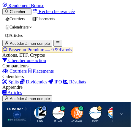
Rendement
Bourse
Recherche avancée
Chercher…
Courtiers
Placements
Calendriers
Articles
Accéder à mon compte
Passer au Premium —
9.99€/mois
Actions, ETF, Cryptos
Chercher une action
Comparateurs
Courtiers
Placements
Calendriers
Splits
Dividendes
IPO
Résultats
Apprendre
Articles
Accéder à mon compte
Le Radar
T
A
I
Q
T
20 SIGNAUX
TTWO
MT.AS
INGA.AS
QCOM
TTE
VK.