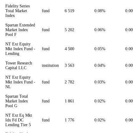
Fidelity Series
Total Market
fund
6 519
0.08%
0.0
Index
Spartan Extended
Market Index
fund
5 202
0.06%
0.0
Pool F
NT Ext Equity
Mkt Index Fund -
fund
4 500
0.05%
0.0
Lending
Tower Research
institution
3 563
0.04%
0.0
Capital LLC
NT Ext Equity
Mkt Index Fund -
fund
2 782
0.03%
0.0
NL
Spartan Total
Market Index
fund
1 861
0.02%
0.0
Pool G
NT Ext Eq Mkt
Idx Fd DC
fund
1 776
0.02%
0.0
Lending Tier 5