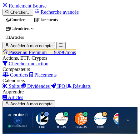
Rendement
Bourse
Recherche avancée
Chercher…
Courtiers
Placements
Calendriers
Articles
Accéder à mon compte
Passer au Premium —
9.99€/mois
Actions, ETF, Cryptos
Chercher une action
Comparateurs
Courtiers
Placements
Calendriers
Splits
Dividendes
IPO
Résultats
Apprendre
Articles
Accéder à mon compte
Le Radar
T
A
I
Q
T
20 SIGNAUX
TTWO
MT.AS
INGA.AS
QCOM
TTE
VK.