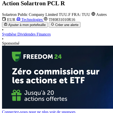
Action
Solartron PCL R
Solartron Public Company Limited
TUU.F
FRA: TUU
Autres
EUR
Technologies
TH0831010R16
Ajouter à mon portefeuille
Créer une alerte
•
Synthèse
Dividendes
Finances
•
Sponsorisé
Connectez-vous pour ne plus voir de sponsors