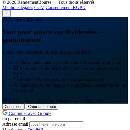
© 2026 RendementBourse — Tous droits réservés
Mentions légales
CGV
Consentement RGPD
Rendement
Bourse
Tout pour suivre vos dividendes —
gratuitement
Créez votre compte en 30 secondes et accédez à :
Alertes personnalisées
Dividendes & variations de cours
Portefeuilles illimités
Suivez tous vos comptes titres &
PEA
Watchlist & favoris
Gardez vos actions à l'œil
Calendrier de dividendes
Vos prochains versements en un
coup d'œil
100 % gratuit · sans carte bancaire · sans engagement
Connexion
Créer un compte
Continuer avec Google
ou par email
Adresse email
Mot de passe
Oublié ?