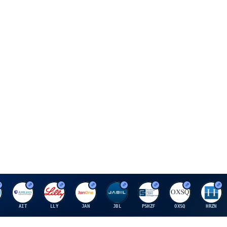
A
E
J
J
P
O
H
AIT
LLY
JAN
JBL
PSHZF
OXSQ
HRZN