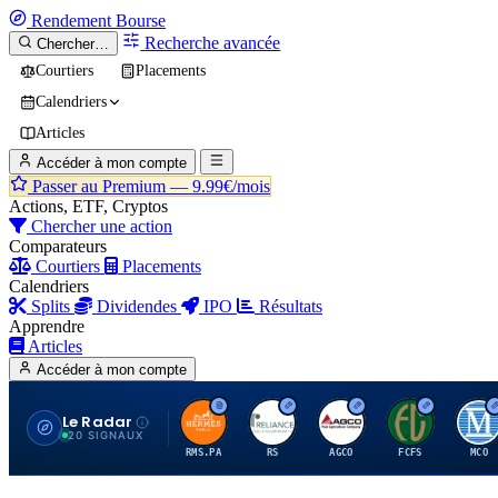
Rendement
Bourse
Recherche avancée
Chercher…
Courtiers
Placements
Calendriers
Articles
Accéder à mon compte
Passer au Premium —
9.99€/mois
Actions, ETF, Cryptos
Chercher une action
Comparateurs
Courtiers
Placements
Calendriers
Splits
Dividendes
IPO
Résultats
Apprendre
Articles
Accéder à mon compte
Le Radar
H
R
A
F
M
20 SIGNAUX
RMS.PA
RS
AGCO
FCFS
MCO