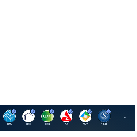
H
U
U
S
S
S
L
HIW
UMH
UDR
SO
SWX
SIGI
LNN