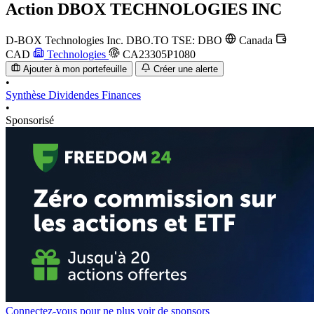
Action
DBOX TECHNOLOGIES INC
D-BOX Technologies Inc.
DBO.TO
TSE: DBO
Canada
CAD
Technologies
CA23305P1080
Ajouter à mon portefeuille
Créer une alerte
•
Synthèse
Dividendes
Finances
•
Sponsorisé
Connectez-vous pour ne plus voir de sponsors