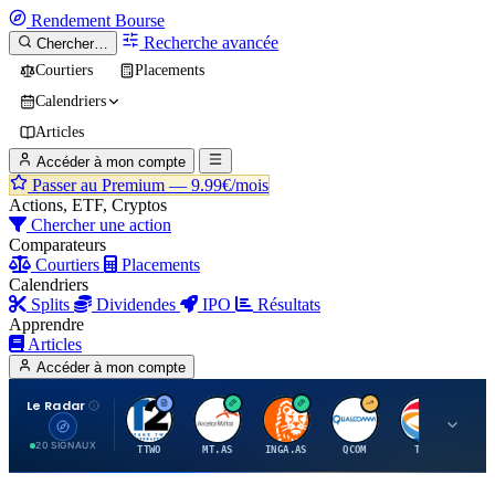
Rendement
Bourse
Recherche avancée
Chercher…
Courtiers
Placements
Calendriers
Articles
Accéder à mon compte
Passer au Premium —
9.99€/mois
Actions, ETF, Cryptos
Chercher une action
Comparateurs
Courtiers
Placements
Calendriers
Splits
Dividendes
IPO
Résultats
Apprendre
Articles
Accéder à mon compte
Le Radar
T
A
I
Q
T
20 SIGNAUX
TTWO
MT.AS
INGA.AS
QCOM
TTE
VK.