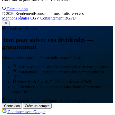
Faire un don
© 2026 RendementBourse — Tous droits réservés
Mentions légales
CGV
Consentement RGPD
Rendement
Bourse
Tout pour suivre vos dividendes —
gratuitement
Créez votre compte en 30 secondes et accédez à :
Alertes personnalisées
Dividendes & variations de cours
Portefeuilles illimités
Suivez tous vos comptes titres &
PEA
Watchlist & favoris
Gardez vos actions à l'œil
Calendrier de dividendes
Vos prochains versements en un
coup d'œil
100 % gratuit · sans carte bancaire · sans engagement
Connexion
Créer un compte
Continuer avec Google