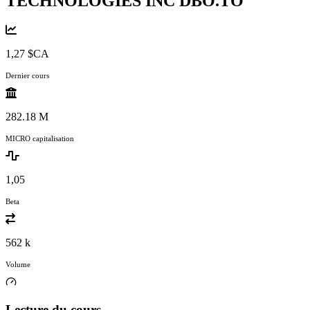
TECHNOLOGIES INC
DBO.TO
1,27 $CA
Dernier cours
282.18 M
MICRO capitalisation
1,05
Beta
562 k
Volume
Lecture du cours