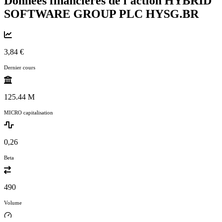
Données financières de l'action HYBRID
SOFTWARE GROUP PLC
HYSG.BR
3,84 €
Dernier cours
125.44 M
MICRO capitalisation
0,26
Beta
490
Volume