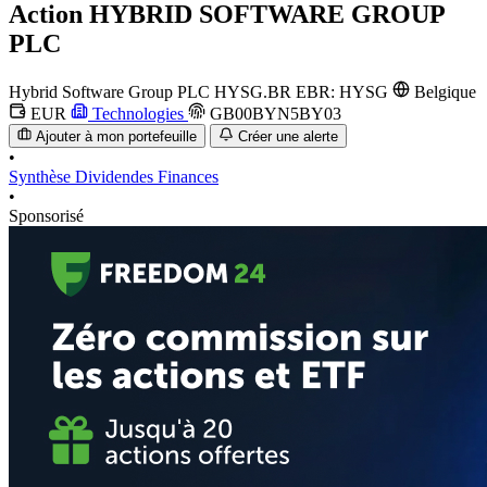
Action
HYBRID SOFTWARE GROUP
PLC
Hybrid Software Group PLC
HYSG.BR
EBR: HYSG
Belgique
EUR
Technologies
GB00BYN5BY03
Ajouter à mon portefeuille
Créer une alerte
•
Synthèse
Dividendes
Finances
•
Sponsorisé