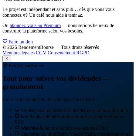
Le projet est indépendant et sans pub… dès que vous vous
connectez 😉 Un café nous aide à tenir 🙏
Ou
abonnez-vous au Premium
— nous serions heureux de
construire la plateforme selon vos besoins.
Faire un don
© 2026 RendementBourse — Tous droits réservés
Mentions légales
CGV
Consentement RGPD
Rendement
Bourse
Tout pour suivre vos dividendes —
gratuitement
Créez votre compte en 30 secondes et accédez à :
Alertes personnalisées
Dividendes & variations de cours
Portefeuilles illimités
Suivez tous vos comptes titres &
PEA
Watchlist & favoris
Gardez vos actions à l'œil
Calendrier de dividendes
Vos prochains versements en un