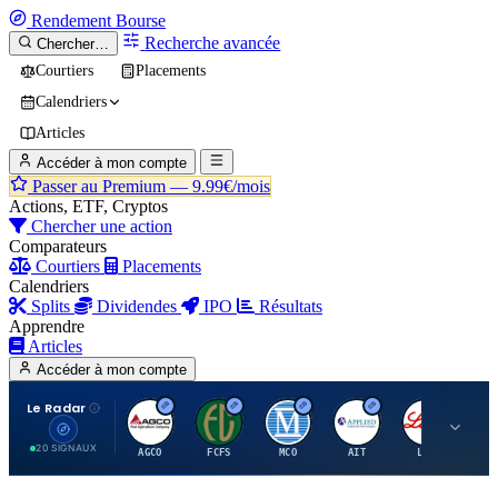
Rendement
Bourse
Recherche avancée
Chercher…
Courtiers
Placements
Calendriers
Articles
Accéder à mon compte
Passer au Premium —
9.99€/mois
Actions, ETF, Cryptos
Chercher une action
Comparateurs
Courtiers
Placements
Calendriers
Splits
Dividendes
IPO
Résultats
Apprendre
Articles
Accéder à mon compte
Le Radar
A
F
M
A
E
20 SIGNAUX
AGCO
FCFS
MCO
AIT
LLY
JA