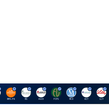
H
R
A
F
M
A
E
RMS.PA
RS
AGCO
FCFS
MCO
AIT
LLY