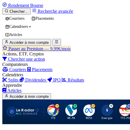
Rendement
Bourse
Recherche avancée
Chercher…
Courtiers
Placements
Calendriers
Articles
Accéder à mon compte
Passer au Premium —
9.99€/mois
Actions, ETF, Cryptos
Chercher une action
Comparateurs
Courtiers
Placements
Calendriers
Splits
Dividendes
IPO
Résultats
Apprendre
Articles
Accéder à mon compte
Le Radar
T
V
M
E
T
20 SIGNAUX
TTE
VK.PA
META
Energie
TTE.PA