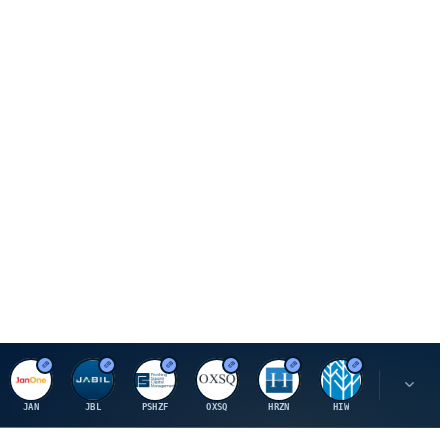
J
J
P
O
H
H
U
JAN
JBL
PSHZF
OXSQ
HRZN
HIW
UMH