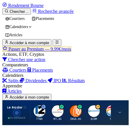
Rendement
Bourse
Recherche avancée
Chercher…
Courtiers
Placements
Calendriers
Articles
Accéder à mon compte
Passer au Premium —
9.99€/mois
Actions, ETF, Cryptos
Chercher une action
Comparateurs
Courtiers
Placements
Calendriers
Splits
Dividendes
IPO
Résultats
Apprendre
Articles
Accéder à mon compte
Le Radar
T
A
I
Q
T
20 SIGNAUX
TTWO
MT.AS
INGA.AS
QCOM
TTE
VK.