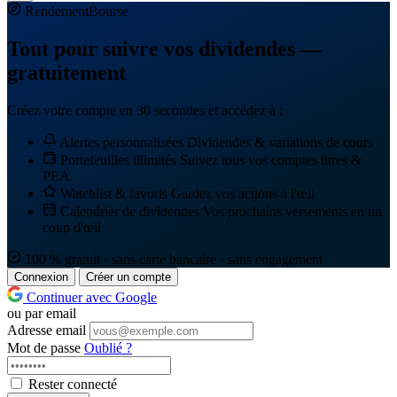
Rendement
Bourse
Tout pour suivre vos dividendes —
gratuitement
Créez votre compte en 30 secondes et accédez à :
Alertes personnalisées
Dividendes & variations de cours
Portefeuilles illimités
Suivez tous vos comptes titres &
PEA
Watchlist & favoris
Gardez vos actions à l'œil
Calendrier de dividendes
Vos prochains versements en un
coup d'œil
100 % gratuit · sans carte bancaire · sans engagement
Connexion
Créer un compte
Continuer avec Google
ou par email
Adresse email
Mot de passe
Oublié ?
Rester connecté