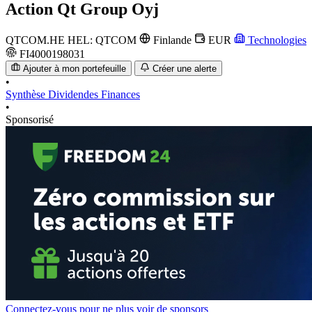
Action
Qt Group Oyj
QTCOM.HE
HEL: QTCOM
Finlande
EUR
Technologies
FI4000198031
Ajouter à mon portefeuille
Créer une alerte
•
Synthèse
Dividendes
Finances
•
Sponsorisé
Connectez-vous pour ne plus voir de sponsors