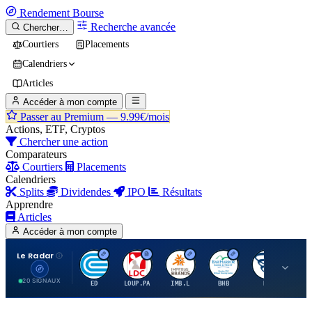
Rendement
Bourse
Recherche avancée
Chercher…
Courtiers
Placements
Calendriers
Articles
Accéder à mon compte
Passer au Premium —
9.99€/mois
Actions, ETF, Cryptos
Chercher une action
Comparateurs
Courtiers
Placements
Calendriers
Splits
Dividendes
IPO
Résultats
Apprendre
Articles
Accéder à mon compte
Le Radar
C
L
I
B
B
20 SIGNAUX
ED
LOUP.PA
IMB.L
BHB
BC
CN