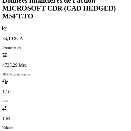
Données financières de l'action
MICROSOFT CDR (CAD HEDGED)
MSFT.TO
34,10 $CA
Dernier cours
4735.29 Mrd
MEGA capitalisation
1,10
Beta
1 M
Volume