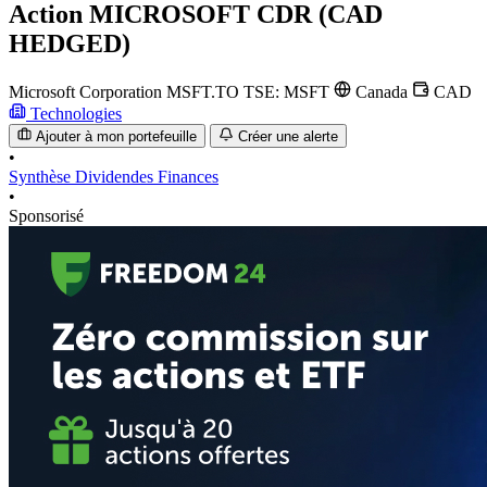
Action
MICROSOFT CDR (CAD
HEDGED)
Microsoft Corporation
MSFT.TO
TSE: MSFT
Canada
CAD
Technologies
Ajouter à mon portefeuille
Créer une alerte
•
Synthèse
Dividendes
Finances
•
Sponsorisé