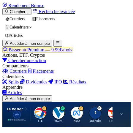
Rendement
Bourse
Recherche avancée
Chercher…
Courtiers
Placements
Calendriers
Articles
Accéder à mon compte
Passer au Premium —
9.99€/mois
Actions, ETF, Cryptos
Chercher une action
Comparateurs
Courtiers
Placements
Calendriers
Splits
Dividendes
IPO
Résultats
Apprendre
Articles
Accéder à mon compte
Le Radar
T
V
M
E
T
20 SIGNAUX
TTE
VK.PA
META
Energie
TTE.PA
RMS