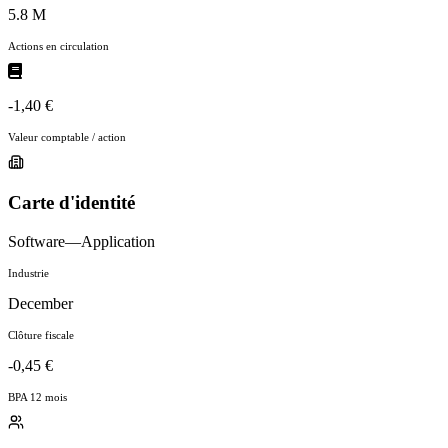
5.8 M
Actions en circulation
-1,40 €
Valeur comptable / action
Carte d'identité
Software—Application
Industrie
December
Clôture fiscale
-0,45 €
BPA 12 mois