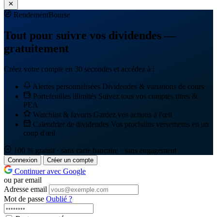
Rendement
Bourse
Tout pour suivre vos dividendes —
gratuitement
Créez votre compte en 30 secondes et accédez à :
Alertes personnalisées
Dividendes & variations de cours
Portefeuilles illimités
Suivez tous vos comptes titres &
PEA
Watchlist & favoris
Gardez vos actions à l'œil
Calendrier de dividendes
Vos prochains versements en un
coup d'œil
100 % gratuit · sans carte bancaire · sans engagement
Connexion
Créer un compte
Continuer avec Google
ou par email
Adresse email
Mot de passe
Oublié ?