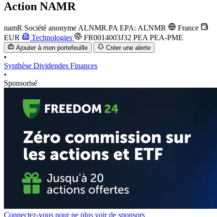
Action
NAMR
namR Société anonyme
ALNMR.PA
EPA: ALNMR
France
EUR
Technologies
FR0014003J32
PEA
PEA-PME
Ajouter à mon portefeuille
Créer une alerte
•
Synthèse
Dividendes
Finances
•
Sponsorisé
Connectez-vous pour ne plus voir de sponsors